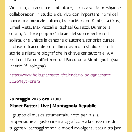
Violinista, chitarrista e cantautore, l'artista vanta prestigiose
collaborazioni in studio e dal vivo con importanti nomi del
panorama musicale italiano, tra cui Marlene Kuntz, La Crus,
Ermal Meta, Max Pezzali e Raphael Gualazzi. Durante la
serata, l'autore proporrà i brani del suo repertorio da
solista, che unisce la canzone d'autore a sonorità curate,
incluse le tracce del suo ultimo lavoro in studio ricco di
storie e riletture biografiche in chiave cantautorale. A A
Frida nel Parco all'interno del Parco della Montagnola (via
Irnerio ⅔ Bologna).
https://www.bolognaestate.it/calendario-bolognaestate-
2026/feyzi-brera
29 maggio 2026 ore 21.00
Planet Butter | Live | Montagnola Republic
Il gruppo di musica strumentale, noto per la sua
propensione al gusto cinematografico e alla creazione di
suggestivi paesaggi sonori e mood avvolgenti, spazia tra jazz,