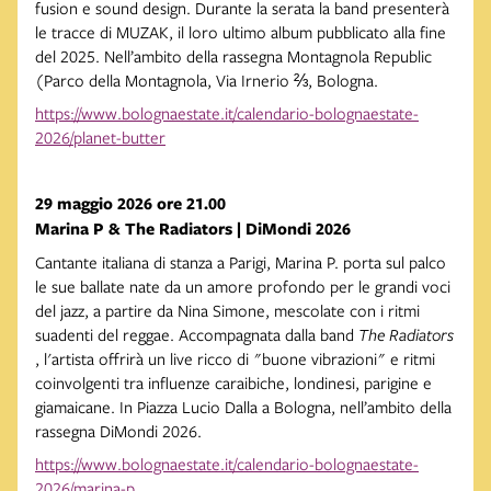
fusion e sound design. Durante la serata la band presenterà
le tracce di MUZAK, il loro ultimo album pubblicato alla fine
del 2025. Nell’ambito della rassegna Montagnola Republic
(Parco della Montagnola, Via Irnerio ⅔, Bologna.
https://www.bolognaestate.it/calendario-bolognaestate-
2026/planet-butter
29 maggio 2026 ore 21.00
Marina P & The Radiators | DiMondi 2026
Cantante italiana di stanza a Parigi, Marina P. porta sul palco
le sue ballate nate da un amore profondo per le grandi voci
del jazz, a partire da Nina Simone, mescolate con i ritmi
suadenti del reggae. Accompagnata dalla band
The Radiators
, l'artista offrirà un live ricco di "buone vibrazioni" e ritmi
coinvolgenti tra influenze caraibiche, londinesi, parigine e
giamaicane. In Piazza Lucio Dalla a Bologna, nell’ambito della
rassegna DiMondi 2026.
https://www.bolognaestate.it/calendario-bolognaestate-
2026/marina-p