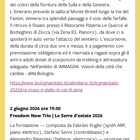
dei colori della fioritura della Sulla e della Ginestra.
L'itinerario prevede la salita al Monte Brinell lungo la Via del
Fantini, immersi tra splendidi paesaggi e il volo delle farfalle.
Il ritrovo è fissato presso il Ristorante Pizzeria Le Querce al
Botteghino di Zocca (via Zena 83, Pianoro), da dove ci si
sposterà in auto verso l'attacco del sentiero. L'escursione,
della durata di circa due ore e mezza, è a pagamento con
prenotazione obbligatoria ed è riservata a ragazzi sopra gli 8
anni e adulti dotati di scarponcini da trekking e attrezzatura
adeguata. Nell’ambito di IMMAGINI. Visioni della città che
cambia - aMa Bologna.
https://www.bolognaestate.it/calendario-bolognaestate-
2026/tra-rosso-e-giallo-in-val-di-zena
2 giugno 2026 ore 19.00
Freedom Now Trio | Le Serre d'estate 2026
La formazione — composta da Fabrizio Puglisi (synth ARP,
piano elettrico), Stefano Senni (contrabbasso) e
Alessandro Paternesi (batteria, elettronica) — propone per