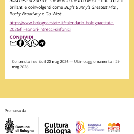
maschera di Zorro
e
The Man in the Iron Mask
– fino a brani
brillanti e coinvolgenti come
Bug’s Bunny’s Greatest Hits
,
Rocky Broadway
e
Go West
.
https://www.bolognaestate.it/calendario-bolognaestate-
2026/fili-sonori-intrecci-sinfonici
CONDIVIDI
Contenuto inserito il 28 mag 2026 — Ultimo aggiornamento il 29
mag 2026
promosso da