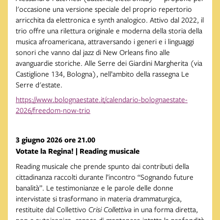
l'occasione una versione speciale del proprio repertorio
arricchita da elettronica e synth analogico. Attivo dal 2022, il
trio offre una rilettura originale e moderna della storia della
musica afroamericana, attraversando i generi e i linguaggi
sonori che vanno dal jazz di New Orleans fino alle
avanguardie storiche. Alle Serre dei Giardini Margherita (via
Castiglione 134, Bologna), nell’ambito della rassegna Le
Serre d'estate.
https://www.bolognaestate.it/calendario-bolognaestate-
2026/freedom-now-trio
3 giugno 2026 ore 21.00
Votate la Regina! | Reading musicale
Reading musicale che prende spunto dai contributi della
cittadinanza raccolti durante l’incontro “Sognando future
banalità”. Le testimonianze e le parole delle donne
intervistate si trasformano in materia drammaturgica,
restituite dal Collettivo
Crisi Collettiva
in una forma diretta,
pop e autoironica, capace di mantenere intatta la profondità