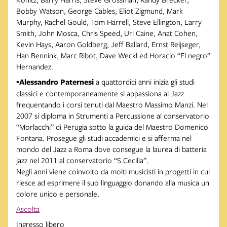
Bobby Watson, George Cables, Eliot Zigmund, Mark
Murphy, Rachel Gould, Tom Harrell, Steve Ellington, Larry
Smith, John Mosca, Chris Speed, Uri Caine, Anat Cohen,
Kevin Hays, Aaron Goldberg, Jeff Ballard, Ernst Reijseger,
Han Bennink, Marc Ribot, Dave Weckl ed Horacio “El negro”
Hernandez.
▪️
Alessandro Paternesi
a quattordici anni inizia gli studi
classici e contemporaneamente si appassiona al Jazz
frequentando i corsi tenuti dal Maestro Massimo Manzi. Nel
2007 si diploma in Strumenti a Percussione al conservatorio
“Morlacchi” di Perugia sotto la guida del Maestro Domenico
Fontana. Prosegue gli studi accademici e si afferma nel
mondo del Jazz a Roma dove consegue la laurea di batteria
jazz nel 2011 al conservatorio “S.Cecilia”.
Negli anni viene coinvolto da molti musicisti in progetti in cui
riesce ad esprimere il suo linguaggio donando alla musica un
colore unico e personale.
Ascolta
Ingresso libero