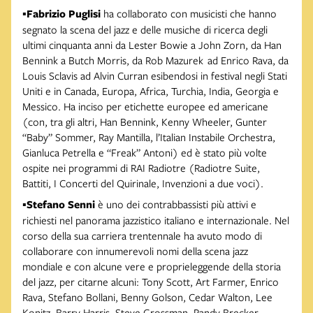
▪️
Fabrizio Puglisi
ha collaborato con musicisti che hanno
segnato la scena del jazz e delle musiche di ricerca degli
ultimi cinquanta anni da Lester Bowie a John Zorn, da Han
Bennink a Butch Morris, da Rob Mazurek ad Enrico Rava, da
Louis Sclavis ad Alvin Curran esibendosi in festival negli Stati
Uniti e in Canada, Europa, Africa, Turchia, India, Georgia e
Messico. Ha inciso per etichette europee ed americane
(con, tra gli altri, Han Bennink, Kenny Wheeler, Gunter
“Baby” Sommer, Ray Mantilla, l’Italian Instabile Orchestra,
Gianluca Petrella e “Freak” Antoni) ed è stato più volte
ospite nei programmi di RAI Radiotre (Radiotre Suite,
Battiti, I Concerti del Quirinale, Invenzioni a due voci).
▪️
Stefano Senni
è uno dei contrabbassisti più attivi e
richiesti nel panorama jazzistico italiano e internazionale. Nel
corso della sua carriera trentennale ha avuto modo di
collaborare con innumerevoli nomi della scena jazz
mondiale e con alcune vere e proprieleggende della storia
del jazz, per citarne alcuni: Tony Scott, Art Farmer, Enrico
Rava, Stefano Bollani, Benny Golson, Cedar Walton, Lee
Konitz, Barry Harris, Steve Grossman, Randy Brecker,