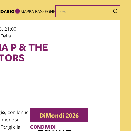
NDARIO
MAPPA RASSEGNE
6, 21:00
 Dalla
A P & THE
TORS
gio
, con le sue
DiMondi 2026
 Simone su
Parigi e la
CONDIVIDI