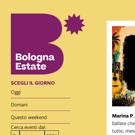
SCEGLI IL GIORNO
oggi
domani
Marina P
questo weekend
ballate ch
Cerca eventi dal:
tutte, mesc