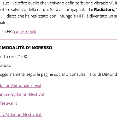
l suo live offre quelle che venivano definite ‘buone vibrazioni’, 
potere salvifico della danza. Sarà accompagnata dai
Radiators
,
” , il disco che ha realizzato con i Mungo's Hi Fi è diventato un 
nale.
o su FB
a questo link
E MODALITÀ D’INGRESSO
certo ore 21:00
ratuito
aggiornamenti segui le pagine social o consulta il sito di DiMond
k.com/dimondifestival
ram.com/dimondifestival
estival.it
info@dimondifestival.it