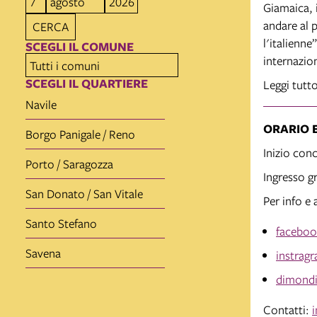
Giamaica, i
andare al 
CERCA
l'italienne
SCEGLI IL COMUNE
internazio
SCEGLI IL QUARTIERE
Leggi tutt
Navile
ORARIO 
Borgo Panigale / Reno
Inizio con
Porto / Saragozza
Ingresso g
San Donato / San Vitale
Per info e 
Santo Stefano
faceboo
Savena
instrag
dimondif
Contatti: