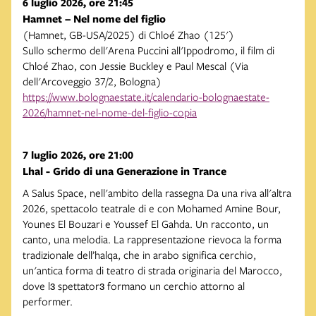
6 luglio 2026, ore 21:45
Hamnet – Nel nome del figlio
(Hamnet, GB-USA/2025) di Chloé Zhao (125')
Sullo schermo dell'Arena Puccini all'Ippodromo, il film di
Chloé Zhao, con Jessie Buckley e Paul Mescal (Via
dell'Arcoveggio 37/2, Bologna)
https://www.bolognaestate.it/calendario-bolognaestate-
2026/hamnet-nel-nome-del-figlio-copia
7 luglio 2026, ore 21:00
Lhal - Grido di una Generazione in Trance
A Salus Space, nell'ambito della rassegna Da una riva all'altra
2026, spettacolo teatrale di e con Mohamed Amine Bour,
Younes El Bouzari e Youssef El Gahda. Un racconto, un
canto, una melodia. La rappresentazione rievoca la forma
tradizionale dell’halqa, che in arabo significa cerchio,
un'antica forma di teatro di strada originaria del Marocco,
dove lɜ spettatorɜ formano un cerchio attorno al
performer.