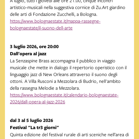
A luglio, tutti i giovedì alle ore 21.00, cinque incontri
artistico-musicali nella suggestiva cornice di Zu.Art giardino
delle arti di Fondazione Zucchelli, a Bologna.
https://www.bolognaestate.it/mappa-rassegne-
bolognaestate/il-suono-dell-arte
3 luglio 2026, ore 20:00
Dall'opera al jazz
La Senzaspine Brass accompagna il pubblico in viaggio
musicale che mette in dialogo il repertorio operistico con il
linguaggio jazz di New Orleans attraverso il suono degli
ottoni. A Villa Rusconi a Mezzolara di Budrio, nell'ambito
della rassegna Melodie a Mezzolara.
https://www.bolognaestate.it/calendario-bolognaestate-
2026/dall-opera-al-jazz-2026
dal 3 al 5 luglio 2026
Festival "La tr3 giorni"
Quinta edizione del festival rurale di arti sceniche nell’area di