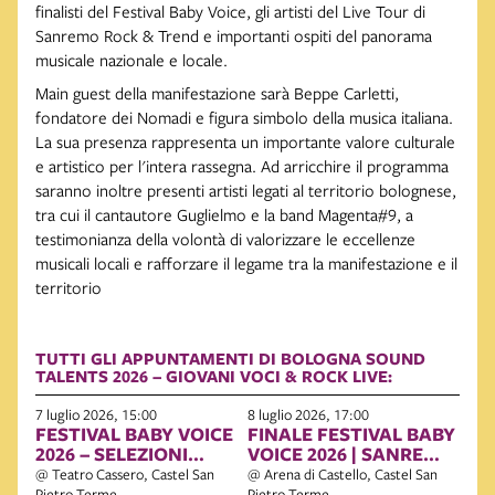
finalisti del Festival Baby Voice, gli artisti del Live Tour di
Sanremo Rock & Trend e importanti ospiti del panorama
musicale nazionale e locale.
Main guest della manifestazione sarà Beppe Carletti,
fondatore dei Nomadi e figura simbolo della musica italiana.
La sua presenza rappresenta un importante valore culturale
e artistico per l'intera rassegna. Ad arricchire il programma
saranno inoltre presenti artisti legati al territorio bolognese,
tra cui il cantautore Guglielmo e la band Magenta#9, a
testimonianza della volontà di valorizzare le eccellenze
musicali locali e rafforzare il legame tra la manifestazione e il
territorio
TUTTI GLI APPUNTAMENTI DI BOLOGNA SOUND
TALENTS 2026 – GIOVANI VOCI & ROCK LIVE:
7 luglio 2026, 15:00
8 luglio 2026, 17:00
FESTIVAL BABY VOICE
FINALE FESTIVAL BABY
2026 – SELEZIONI
VOICE 2026 | SANREMO
UFFICIALI
ROCK & TREND LIVE
@ Teatro Cassero, Castel San
@ Arena di Castello, Castel San
TOUR EMILIA-
Pietro Terme
Pietro Terme