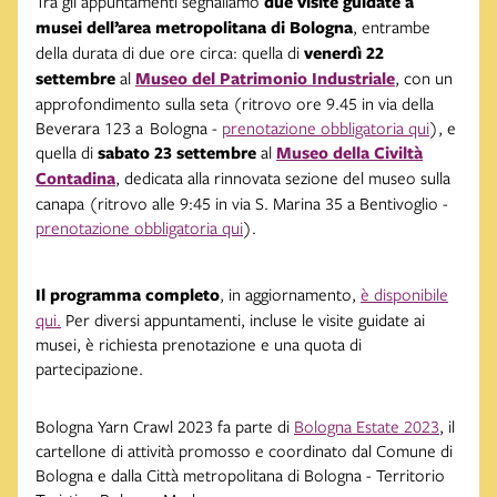
Tra gli appuntamenti segnaliamo
due visite guidate a
musei dell’area metropolitana di Bologna
, entrambe
della durata di due ore circa: quella di
venerdì 22
settembre
al
Museo del Patrimonio Industriale
, con un
approfondimento sulla seta (ritrovo ore 9.45 in via della
Beverara 123 a Bologna -
prenotazione obbligatoria qui
), e
quella di
sabato 23 settembre
al
Museo della Civiltà
Contadina
, dedicata alla rinnovata sezione del museo sulla
canapa (ritrovo alle 9:45 in via S. Marina 35 a Bentivoglio -
prenotazione obbligatoria qui
).
Il programma completo
, in aggiornamento,
è disponibile
qui.
Per diversi appuntamenti, incluse le visite guidate ai
musei, è richiesta prenotazione e una quota di
partecipazione.
Bologna Yarn Crawl 2023 fa parte di
Bologna Estate 2023
, il
cartellone di attività promosso e coordinato dal Comune di
Bologna e dalla Città metropolitana di Bologna - Territorio