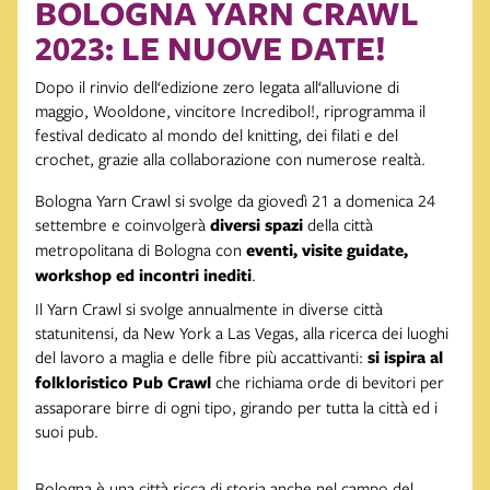
BOLOGNA YARN CRAWL
2023: LE NUOVE DATE!
Dopo il rinvio dell‘edizione zero legata all‘alluvione di
maggio, Wooldone, vincitore Incredibol!, riprogramma il
festival dedicato al mondo del knitting, dei filati e del
crochet, grazie alla collaborazione con numerose realtà.
Bologna Yarn Crawl si svolge da giovedì 21 a domenica 24
settembre e coinvolgerà
diversi spazi
della città
metropolitana di Bologna con
eventi, visite guidate,
workshop ed incontri inediti
.
Il Yarn Crawl si svolge annualmente in diverse città
statunitensi, da New York a Las Vegas, alla ricerca dei luoghi
del lavoro a maglia e delle fibre più accattivanti:
si ispira al
folkloristico Pub Crawl
che richiama orde di bevitori per
assaporare birre di ogni tipo, girando per tutta la città ed i
suoi pub.
Bologna è una città ricca di storia anche nel campo del