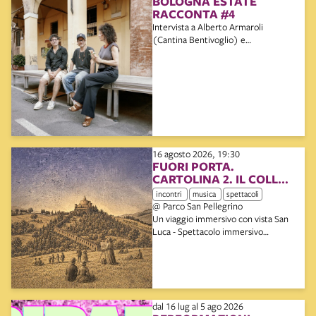
BOLOGNA ESTATE
RACCONTA #4
Intervista a Alberto Armaroli
(Cantina Bentivoglio) e
Massimiliano Cattoli (Bravo Caffè)
16 agosto 2026, 19:30
FUORI PORTA.
CARTOLINA 2. IL COLLE
DEI MIRACOLI
incontri
musica
spettacoli
@ Parco San Pellegrino
Un viaggio immersivo con vista San
Luca - Spettacolo immersivo
itinerante
dal 16 lug al 5 ago 2026