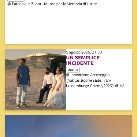
@ Parco della Zucca - Museo per la Memoria di Ustica
5 agosto 2026, 21:30
UN SEMPLICE
INCIDENTE
cinema
@ Ippodromo Arcoveggio
(Yak tas.ādof-e sāde, Iran-
Lussemburgo-Francia/2025) di Jafar
Panahi (101') | Arena Puccini
all’Ippodromo