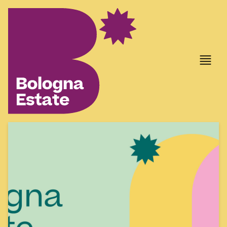
item 1 of 1
bologna
estate