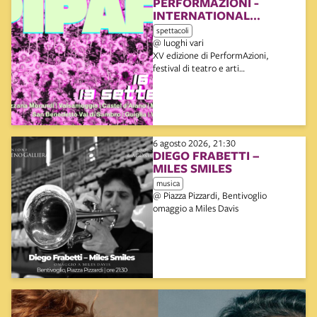
PERFORMAZIONI -
INTERNATIONAL
PERFORMING ARTS
spettacoli
FESTIVAL
@ luoghi vari
XV edizione di PerformAzioni,
festival di teatro e arti
performative, curato da Instabili
Vaganti
6 agosto 2026, 21:30
DIEGO FRABETTI –
MILES SMILES
musica
@ Piazza Pizzardi, Bentivoglio
omaggio a Miles Davis