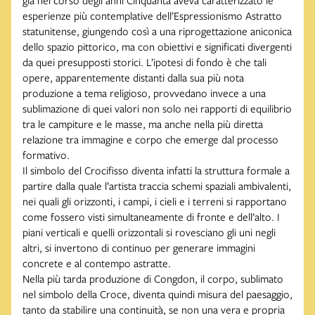
esperienze più contemplative dell’Espressionismo Astratto
statunitense, giungendo così a una riprogettazione aniconica
dello spazio pittorico, ma con obiettivi e significati divergenti
da quei presupposti storici. L’ipotesi di fondo è che tali
opere, apparentemente distanti dalla sua più nota
produzione a tema religioso, provvedano invece a una
sublimazione di quei valori non solo nei rapporti di equilibrio
tra le campiture e le masse, ma anche nella più diretta
relazione tra immagine e corpo che emerge dal processo
formativo.
Il simbolo del Crocifisso diventa infatti la struttura formale a
partire dalla quale l’artista traccia schemi spaziali ambivalenti,
nei quali gli orizzonti, i campi, i cieli e i terreni si rapportano
come fossero visti simultaneamente di fronte e dell’alto. I
piani verticali e quelli orizzontali si rovesciano gli uni negli
altri, si invertono di continuo per generare immagini
concrete e al contempo astratte.
Nella più tarda produzione di Congdon, il corpo, sublimato
nel simbolo della Croce, diventa quindi misura del paesaggio,
tanto da stabilire una continuità, se non una vera e propria