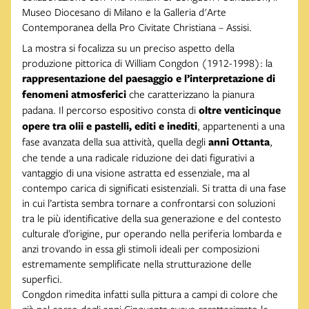
Museo Diocesano di Milano e la Galleria d'Arte
Contemporanea della Pro Civitate Christiana – Assisi.
La mostra si focalizza su un preciso aspetto della
produzione pittorica di William Congdon (1912-1998): la
rappresentazione del paesaggio e l’interpretazione di
fenomeni atmosferici
che caratterizzano la pianura
padana. Il percorso espositivo consta di
oltre venticinque
opere tra olii e pastelli, editi e inediti
, appartenenti a una
fase avanzata della sua attività, quella degli
anni Ottanta
,
che tende a una radicale riduzione dei dati figurativi a
vantaggio di una visione astratta ed essenziale, ma al
contempo carica di significati esistenziali. Si tratta di una fase
in cui l’artista sembra tornare a confrontarsi con soluzioni
tra le più identificative della sua generazione e del contesto
culturale d’origine, pur operando nella periferia lombarda e
anzi trovando in essa gli stimoli ideali per composizioni
estremamente semplificate nella strutturazione delle
superfici.
Congdon rimedita infatti sulla pittura a campi di colore che
già nel corso degli anni Cinquanta aveva caratterizzato le