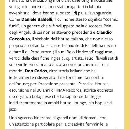
nella storia del clubbing mondiale, dalle origini house alle
vertigini techno: qui sono stati progettati i club più
avveniristici, dove hanno suonato i dj più all'avanguardia.
Come
Daniele Baldelli
, il cui nome stesso significa “cosmic
funk”, un genere che si è sviluppato nella discoteca Baia
degli Angeli, di cui non esistevano precedenti e
Claudio
Coccoluto
, il simbolo dell'house italiana, che non a caso
proprio ascoltando le ‘cassette’ mixate di Baldelli ha deciso
di fare il dj. Produttore (Il suo ‘Belo Horizonti’ raggiunse i
vertici della classifiche inglesi), dj, artista, i suoi fluviali set di
solo vinile emozionano ancora come pochissimi altri al
mondo.
Don Carlos
, altra storia italiana che ha
letteralmente ridisegnato dalle fondamenta i confini
dell'house; per l'occasione presenta “Paradise House”,
escursione nei 30 anni di IRMA Records, storica etichetta
discografica bolognese che ha saputo dettar legge
indifferentemente in ambiti house, lounge, hip hop, acid
jazz.
Uno sguardo itinerante ai grandi nomi di domani, con
un’attenzione particolare per la creatività femminile, e