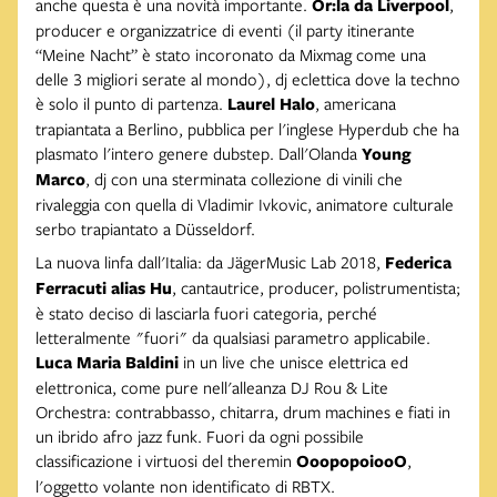
anche questa è una novità importante.
Or:la da Liverpool
,
producer e organizzatrice di eventi (il party itinerante
“Meine Nacht” è stato incoronato da Mixmag come una
delle 3 migliori serate al mondo), dj eclettica dove la techno
è solo il punto di partenza.
Laurel Halo
, americana
trapiantata a Berlino, pubblica per l'inglese Hyperdub che ha
plasmato l'intero genere dubstep. Dall'Olanda
Young
Marco
, dj con una sterminata collezione di vinili che
rivaleggia con quella di Vladimir Ivkovic, animatore culturale
serbo trapiantato a Düsseldorf.
La nuova linfa dall'Italia: da JägerMusic Lab 2018,
Federica
Ferracuti alias Hu
, cantautrice, producer, polistrumentista;
è stato deciso di lasciarla fuori categoria, perché
letteralmente "fuori" da qualsiasi parametro applicabile.
Luca Maria Baldini
in un live che unisce elettrica ed
elettronica, come pure nell'alleanza DJ Rou & Lite
Orchestra: contrabbasso, chitarra, drum machines e fiati in
un ibrido afro jazz funk. Fuori da ogni possibile
classificazione i virtuosi del theremin
OoopopoiooO
,
l'oggetto volante non identificato di RBTX.