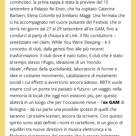
cominciato: la prima tappa è stata la preview del 15
settembre a Palazzo Re Enzo, che ha ospitato Caterina
Barbieri, Elena Colombi ed Emiliano Maggi. Una fermata che
ci ha accompagnato nel cuore pulsante del Festival, che si
terrà nei giorni dal 27 al 29 settembre all'ex GAM, fino a
condurci al party di chiusura al Link. Il filo conduttore –
sintetizzato nel claim, While You Were Sleeping – è il
concetto di club, dalla genesi fino alle più recenti
trasformazioni. Il club dove è nato tutto, il club che è stato
al tempo stesso rifugio, ideazione di un ‘mondo
ideale’, riflesso della quotidianità, laboratorio di forme e
idee in costante movimento, catalizzatore di mutamenti
sociali i cui effetti si avvertono ancora adesso. RBTX vuole
essere così un ponte tra passato e futuro: un viaggio nella
memoria di locali che oggi non esistono più, per questo
abiterà in un luogo che per l'occasione rivive – l'
ex GAM
di
Bologna – da cui parte una possibile ipotesi di quelli che
saranno i prossimi scenari, ancora da scrivere. Con questo
spirito sono stati definiti i nomi in cartellone, in un gioco di
equilibri tra nuove direzioni in musica elettronica e la
filologica rivisitazione del passato che è ancora palpitante,