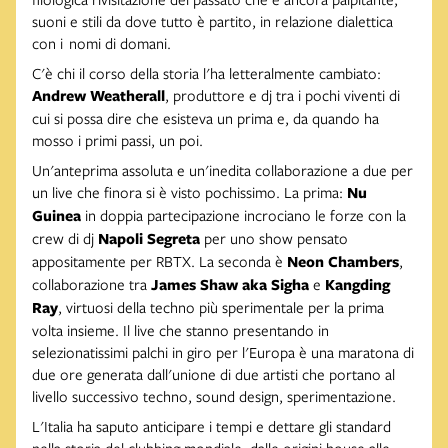
suoni e stili da dove tutto è partito, in relazione dialettica
con i nomi di domani.
C'è chi il corso della storia l'ha letteralmente cambiato:
Andrew Weatherall
, produttore e dj tra i pochi viventi di
cui si possa dire che esisteva un prima e, da quando ha
mosso i primi passi, un poi.
Un'anteprima assoluta e un'inedita collaborazione a due per
un live che finora si è visto pochissimo. La prima:
Nu
Guinea
in doppia partecipazione incrociano le forze con la
crew di dj
Napoli Segreta
per uno show pensato
appositamente per RBTX. La seconda è
Neon Chambers
,
collaborazione tra
James Shaw aka Sigha
e
Kangding
Ray
, virtuosi della techno più sperimentale per la prima
volta insieme. Il live che stanno presentando in
selezionatissimi palchi in giro per l'Europa è una maratona di
due ore generata dall'unione di due artisti che portano al
livello successivo techno, sound design, sperimentazione.
L'Italia ha saputo anticipare i tempi e dettare gli standard