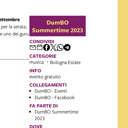
settembre
DumBO
per la serata,
Summertime 2023
re uno dei guru
CONDIVIDI
CATEGORIE
musica
Bologna Estate
INFO
evento gratuito
COLLEGAMENTI
DumBO - Eventi
DumBO - Facebook
FA PARTE DI
DumBO Summertime
2023
DOVE