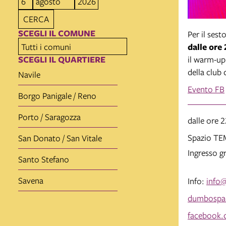
CERCA
SCEGLI IL COMUNE
Per il sest
dalle ore 
SCEGLI IL QUARTIERE
il warm-up
della club 
Navile
Evento FB
Borgo Panigale / Reno
Porto / Saragozza
dalle ore 
Spazio T
San Donato / San Vitale
Ingresso g
Santo Stefano
Savena
Info:
info
dumbospac
facebook