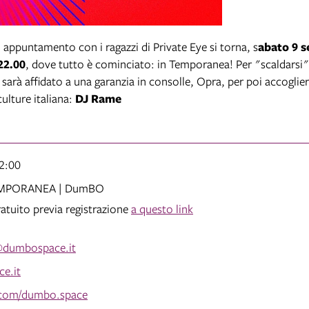
o appuntamento con i ragazzi di Private Eye si torna, s
abato 9 
22.00
, dove tutto è cominciato: in Temporanea! Per "scaldarsi" 
 sarà affidato a una garanzia in consolle, Opra, per poi accoglie
culture italiana:
DJ Rame
22:00
EMPORANEA | DumBO
ratuito previa registrazione
a questo link
@dumbospace.it
e.it
.com/dumbo.space