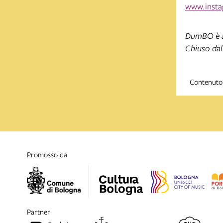
www.inst
DumBO è ape
Chiuso dal
Contenuto 
promosso da
partner