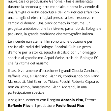
nuova casa di produzione Genoma Films è ambientato
durante la seconda guerra mondiale, e narra le vicende di
una famiglia di nobili decaduti e dei loro intricati affari con
una famiglia di ebrei rifugiati presso la loro residenza in
cambio di denaro. Una black comedy in costume, un
progetto ambizioso, che fa rivivere, partendo da Bologna e
provincia, la grande tradizione cinematografica italiana.
Le vicende narrate nel film sono anche occasione per
risalire alle radici del Bologna Football Club: un gesto
d’amore per la storica squadra di calcio con un omaggio
speciale al grandissimo Árpád Weisz, stella del Bologna FC
che fu vittima del nazismo.
Il cast è veramente d’eccezione: i grandi Claudia Cardinale,
Raffaele Pisu, e Giancarlo Giannini; continuando con Ivano
Marescotti, Nini Salerno, Tiziana Foschi, Roberta Capua e,
non da ultimo, l’amatissimo Gianni Morandi, in una
partecipazione speciale
A seguiren incontro con il regista
Antonio Pisu
, l’attore
Raffaele Pisu
e il produttore
Paolo Rossi Pisu