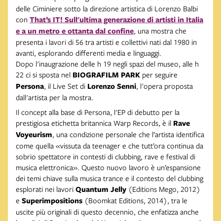
delle Ciminiere sotto la direzione artistica di Lorenzo Balbi
con
That’s IT! Sull'ultima generazione di artisti in Italia
e a un metro e ottanta dal confine
, una mostra che
presenta i lavori di 56 tra artisti e collettivi nati dal 1980 in
avanti, esplorando differenti media e linguaggi.
Dopo l'inaugrazione delle h 19 negli spazi del museo, alle h
22 ci si sposta nel
BIOGRAFILM PARK
per seguire
Persona
, il Live Set di
Lorenzo Senni
, l'opera proposta
dall'artista per la mostra.
Il concept alla base di Persona, l'EP di debutto per la
prestigiosa etichetta britannica Warp Records, è il
Rave
Voyeurism
, una condizione personale che l’artista identifica
come quella «vissuta da teenager e che tutt’ora continua da
sobrio spettatore in contesti di clubbing, rave e festival di
musica elettronica». Questo nuovo lavoro è un’espansione
dei temi chiave sulla musica trance e il contesto del clubbing
esplorati nei lavori
Quantum Jelly
(Editions Mego, 2012)
e
Superimpositions
(Boomkat Editions, 2014), tra le
uscite più originali di questo decennio, che enfatizza anche