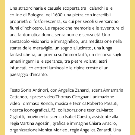
Una straordinaria e casuale scoperta tra i calanchi e le
colline di Bologna, nel 1600: una pietra con incredibili
proprietà di fosforescenza, su cui per secoli si versarono
fiumi d’inchiostro. Le rapsodiche memorie e le avventure di
una fantomatica donna senza nome e senza età. Uno
spettacolo visionario e immaginifico, una meditazione nella
stanza delle meraviglie, un sogno allucinato, una lunga
fantasticheria, un poema sull’immortalità, un discorso sugli
umani inganni e le speranze, tra pietre volanti, astri
infuocati, coleotteri luminosi e le ripide creste di un
paesaggio d’incanto.
Testo Sonia Antinori, con Angelica Zanardi, scena Annamaria
Cattaneo, riprese video Thomas Cicognani, animazione
video Tommaso Ronda, musica e tecnica Roberto Passuti,
ricerca iconografica Lif3, collaborazione tecnica Marco
Gigliotti, movimento scenico Isabel Cuesta, assistente alla
regia Martina Agostini, grafica e immagine Chiara Anaclio,
organizzazione Monica Morleo, regia Angelica Zanardi. Una