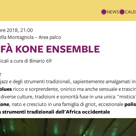
NEWS
CALE
bre 2018, 21:00
lla Montagnola – Area palco
IFÀ KONE ENSEMBLE
cali a cura di Binario 69
z
 jazz e degli strumenti tradizionali, sapientemente amalgamati i
/blues
ricco e sorprendente, onirico ma anche sensuale e trasci
diverse culture, tradizioni e sonorità fuse in una unica "mistica
Kone
, nato e cresciuto in una famiglia di griot, eccezionale
poli
 strumenti tradizionali dell'Africa occidentale