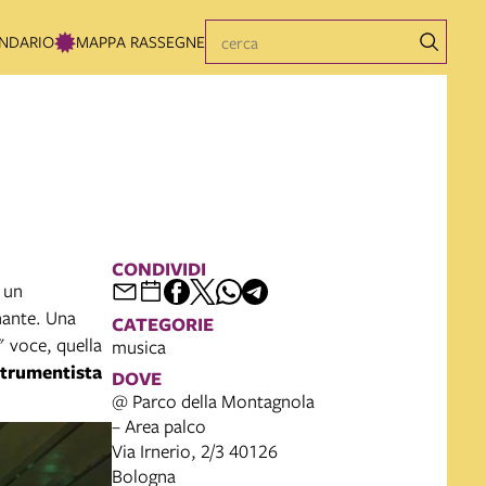
NDARIO
MAPPA RASSEGNE
CONDIVIDI
n un
nante. Una
CATEGORIE
" voce, quella
musica
strumentista
DOVE
@ Parco della Montagnola
– Area palco
Via Irnerio, 2/3 40126
Bologna