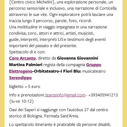
[Centro civico Michelini], una esplorazione personale, un
percorso sensoriale e inclusivo, una narrazione di Corticella
attraverso le sue vite. Ogni esploratore potrà lasciare una
traccia lungo il percorso, parole, foto, ricordi.
Una moltitudine in viaggio impegnata in una narrazione
condivisa; coro, attori e attrici, artisti, musicisti,
guide, interpreti, interpreti LIS e testimoni degli eventi
importanti del passato e del presente.
Spettacolo di e con:
Coro Arcanto
, diretto da
Giovanna Giovannini
Martina Palmieri
regista della compagnia
Gruppo
Elettrogeno
-Orbitateatro-I Fiori Blu:
musicateatro
Serendippo
biglietto = 5 euro
Info e prenotazioni:
tearteinfo@gmail.com
- +393405941213
(lu-ve 10-12)
Oasi dei Saperi si raggiunge con l’autobus 27 dal centro
storico di Bologna. Fermata Sant’Anna.
Lo spettacolo itinerante è praticabile da persone disabili,