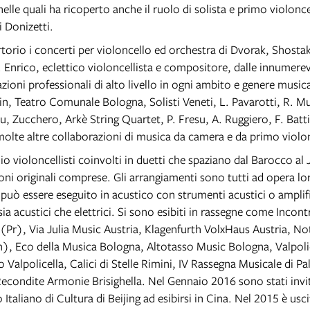
elle quali ha ricoperto anche il ruolo di solista e primo violonc
i Donizetti.
rtorio i concerti per violoncello ed orchestra di Dvorak, Shosta
 Enrico, eclettico violoncellista e compositore, dalle innumerev
zioni professionali di alto livello in ogni ambito e genere music
n, Teatro Comunale Bologna, Solisti Veneti, L. Pavarotti, R. M
u, Zucchero, Arkè String Quartet, P. Fresu, A. Ruggiero, F. Batti
 molte altre collaborazioni di musica da camera e da primo violo
lio violoncellisti coinvolti in duetti che spaziano dal Barocco al 
ni originali comprese. Gli arrangiamenti sono tutti ad opera lor
 può essere eseguito in acustico con strumenti acustici o ampli
ia acustici che elettrici. Si sono esibiti in rassegne come Incont
 (Pr), Via Julia Music Austria, Klagenfurth VolxHaus Austria, N
), Eco della Musica Bologna, Altotasso Music Bologna, Valpoli
 Valpolicella, Calici di Stelle Rimini, IV Rassegna Musicale di Pa
econdite Armonie Brisighella. Nel Gennaio 2016 sono stati invit
to Italiano di Cultura di Beijing ad esibirsi in Cina. Nel 2015 è usci