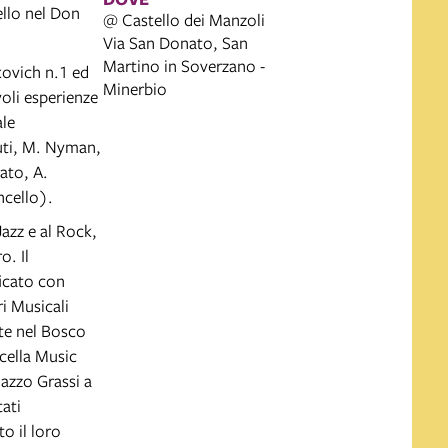
ello nel Don
@ Castello dei Manzoli
Via San Donato, San
Martino in Soverzano -
kovich n.1 ed
Minerbio
oli esperienze
ale
uti, M. Nyman,
ato, A.
ncello).
Jazz e al Rock,
o. Il
ficato con
ri Musicali
ote nel Bosco
cella Music
lazzo Grassi a
ati
to il loro