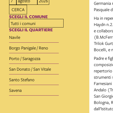
Germania n
CERCA
Pasquale d
SCEGLI IL COMUNE
Ha in repe
Haydn n.2.
SCEGLI IL QUARTIERE
e collabora
(B.McFerri
Navile
Trilok Gurt
Borgo Panigale / Reno
Bocelli, e
Padre e fig
Porto / Saragozza
composizio
San Donato / San Vitale
repertorio
strumenti s
Santo Stefano
Farnesiani
Andalo (Tn
Savena
San Giorgio
Bologna, R
dall’Istitu