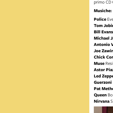
primo CD 
Musiche: 
Police
Eve
Tom Job
Bill Evans
Michael J
Antonio V
Joe Zawi
Chick Co
Muse
Resi
Astor Pia
Led Zepp
Guerzoni
Pat Meth
Queen
Bo
Nirvana
S