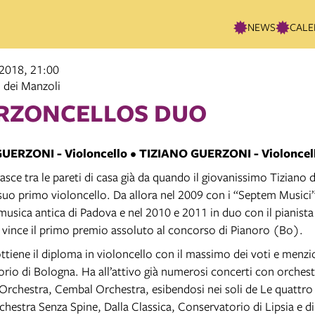
NEWS
CALE
 2018, 21:00
 dei Manzoli
RZONCELLOS DUO
UERZONI - Violoncello • TIZIANO GUERZONI - Violoncel
asce tra le pareti di casa già da quando il giovanissimo Tiziano d
l suo primo violoncello. Da allora nel 2009 con i “Septem Musici”
musica antica di Padova e nel 2010 e 2011 in duo con il pianista
 vince il primo premio assoluto al concorso di Pianoro (Bo).
ttiene il diploma in violoncello con il massimo dei voti e menzi
rio di Bologna. Ha all’attivo già numerosi concerti con orches
 Orchestra, Cembal Orchestra, esibendosi nei soli de Le quattro 
chestra Senza Spine, Dalla Classica, Conservatorio di Lipsia e di