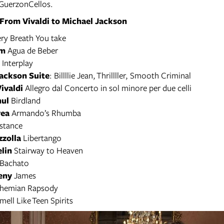
GuerzonCellos.
From Vivaldi to Michael Jackson
ry Breath You take
im
Agua de Beber
Interplay
ackson Suite
: Billllie Jean, Thrillller, Smooth Criminal
ivaldi
Allegro dal Concerto in sol minore per due celli
nul
Birdland
rea
Armando’s Rhumba
stance
zzolla
Libertango
elin
Stairway to Heaven
Bachato
eny
James
hemian Rapsody
mell Like Teen Spirits