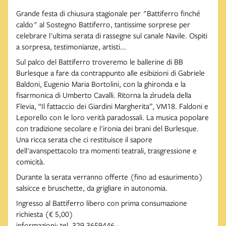
Grande festa di chiusura stagionale per "Battiferro finché
caldo" al Sostegno Battiferro, tantissime sorprese per
celebrare l'ultima serata di rassegne sul canale Navile. Ospiti
a sorpresa, testimonianze, artisti...
Sul palco del Battiferro troveremo le ballerine di BB
Burlesque a fare da contrappunto alle esibizioni di Gabriele
Baldoni, Eugenio Maria Bortolini, con la ghironda e la
fisarmonica di Umberto Cavalli. Ritorna la zìrudela della
Flevia, “Il fattaccio dei Giardini Margherita”, VM18. Faldoni e
Leporello con le loro verità paradossali. La musica popolare
con tradizione secolare e l'ironia dei brani del Burlesque.
Una ricca serata che ci restituisce il sapore
dell'avanspettacolo tra momenti teatrali, trasgressione e
comicità.
Durante la serata verranno offerte (fino ad esaurimento)
salsicce e bruschette, da grigliare in autonomia.
Ingresso al Battiferro libero con prima consumazione
richiesta (€ 5,00)
informazioni: tel. 329 3659446 -