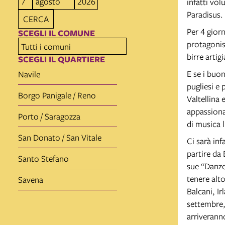
infatti vol
Paradisus.
CERCA
Per 4 gior
SCEGLI IL COMUNE
protagonist
birre artigi
SCEGLI IL QUARTIERE
E se i buon
Navile
pugliesi e 
Borgo Panigale / Reno
Valtellina 
appassiona
Porto / Saragozza
di musica l
San Donato / San Vitale
Ci sarà inf
partire da 
Santo Stefano
sue “Danze
tenere alto
Savena
Balcani, I
settembre, 
arriveranno