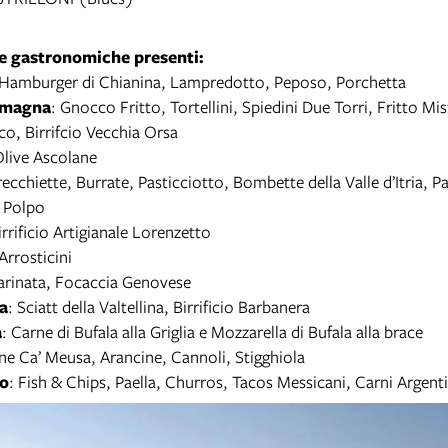
e gastronomiche presenti:
 Hamburger di Chianina, Lampredotto, Peposo, Porchetta
omagna
: Gnocco Fritto, Tortellini, Spiedini Due Torri, Fritto Mi
ico, Birrifcio Vecchia Orsa
Olive Ascolane
recchiette, Burrate, Pasticciotto, Bombette della Valle d’Itria, P
 Polpo
irrificio Artigianale Lorenzetto
 Arrosticini
Farinata, Focaccia Genovese
a
: Sciatt della Valtellina, Birrificio Barbanera
a
: Carne di Bufala alla Griglia e Mozzarella di Bufala alla brace
ane Ca’ Meusa, Arancine, Cannoli, Stigghiola
o
: Fish & Chips, Paella, Churros, Tacos Messicani, Carni Argent