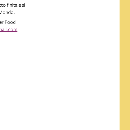
o finita e si
l Mondo.
ger Food
mail.com