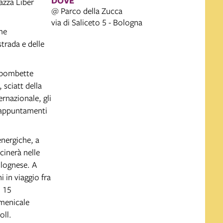
DOVE
iazza Liber
@ Parco della Zucca
via di Saliceto 5 - Bologna
ome
strada e delle
a bombette
 sciatt della
ernazionale, gli
 appuntamenti
energiche, a
cinerà nelle
olognese. A
 in viaggio fra
o 15
omenicale
oll.