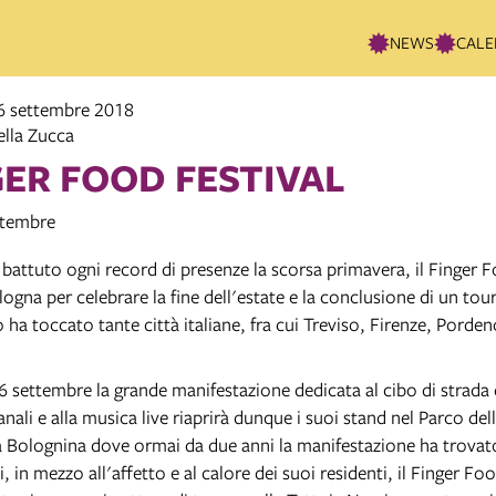
NEWS
CALE
16 settembre 2018
lla Zucca
GER FOOD FESTIVAL
ttembre
battuto ogni record di presenze la scorsa primavera, il Finger F
ogna per celebrare la fine dell'estate e la conclusione di un to
 ha toccato tante città italiane, fra cui Treviso, Firenze, Porde
6 settembre la grande manifestazione dedicata al cibo di strada d
ianali e alla musica live riaprirà dunque i suoi stand nel Parco de
a Bolognina dove ormai da due anni la manifestazione ha trovat
, in mezzo all'affetto e al calore dei suoi residenti, il Finger Fo