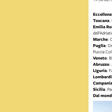
Eccellenz
Toscana
:
Emilia R
dell’Adriat
Marche
: 
Puglia
: O
Puccia Col
Veneto
: B
Abruzzo
:
Liguria
: 
Lombardi
Campani
Sicilia
: P
Dal mond