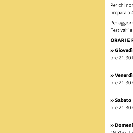
Per chi non
prepara a 4
Per aggior
Festival” 
ORARI E
» Giovedì
ore 21.30
» Venerdì
ore 21.30
» Sabato 
ore 21.3
» Domenic
19.30 GLI