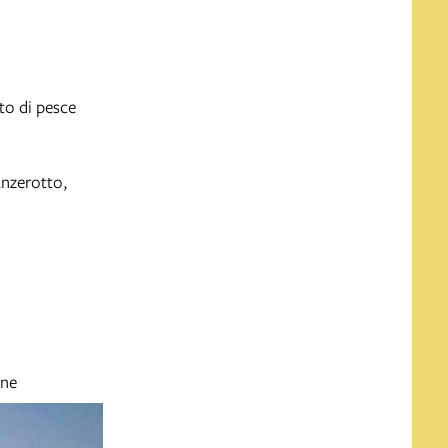
sto di pesce
anzerotto,
ine