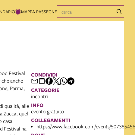
NDARIO
MAPPA RASSEGNE
ood Festival
CONDIVIDI
ur che anche
none, Parma,
CATEGORIE
incontri
INFO
i qualità, alle
evento gratuito
lla Zucca, quel
COLLEGAMENTI
o casa.
https://www.facebook.com/events/50738545
od Festival ha