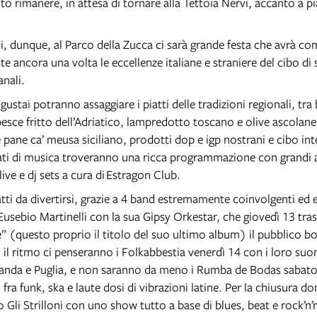
uto rimanere, in attesa di tornare alla Tettoia Nervi, accanto a p
ni, dunque, al Parco della Zucca ci sarà grande festa che avrà c
e ancora una volta le eccellenze italiane e straniere del cibo di 
anali.
gustai potranno assaggiare i piatti delle tradizioni regionali, tr
pesce fritto dell’Adriatico, lampredotto toscano e olive ascolane,
e pane ca’ meusa siciliano, prodotti dop e igp nostrani e cibo int
ti di musica troveranno una ricca programmazione con grandi
live e dj sets a cura di Estragon Club.
atti da divertirsi, grazie a 4 band estremamente coinvolgenti ed 
Eusebio Martinelli con la sua Gipsy Orkestar, che giovedì 13 tras
” (questo proprio il titolo del suo ultimo album) il pubblico b
 il ritmo ci penseranno i Folkabbestia venerdì 14 con i loro suoni
rlanda e Puglia, e non saranno da meno i Rumba de Bodas sabat
fra funk, ska e laute dosi di vibrazioni latine. Per la chiusura d
 Gli Strilloni con uno show tutto a base di blues, beat e rock’n’r