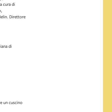
a cura di
o,
elin. Direttore
iana di
are un cuscino