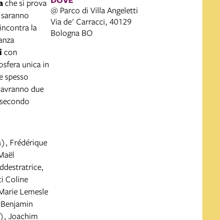
a
che si prova
@ Parco di Villa Angeletti
i saranno
Via de' Carracci, 40129
incontra la
Bologna BO
anza
i
con
osfera unica in
me spesso
i avranno due
n secondo
a), Frédérique
 Maël
destratrice,
i Coline
 Marie Lemesle
, Benjamin
o), Joachim