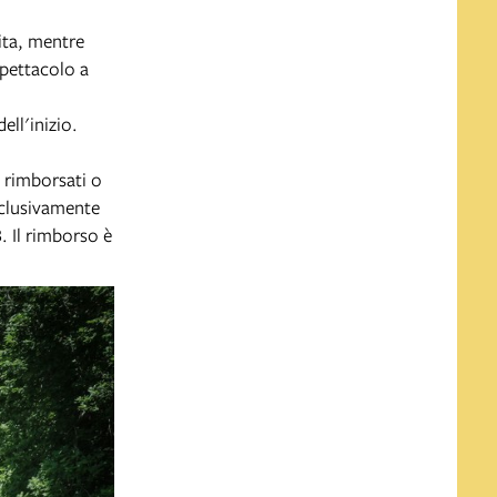
dita, mentre
spettacolo a
ell'inizio.
e rimborsati o
esclusivamente
. Il rimborso è