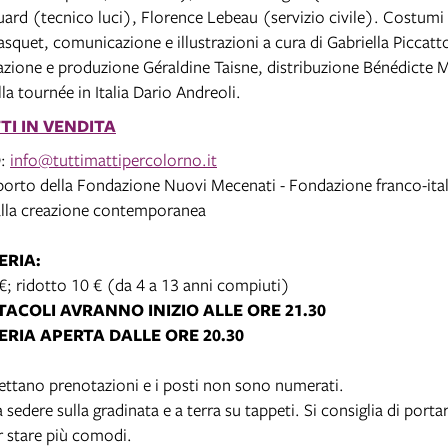
rd (tecnico luci), Florence Lebeau (servizio civile). Costumi 
squet, comunicazione e illustrazioni a cura di Gabriella Piccatt
zione e produzione Géraldine Taisne, distribuzione Bénédicte M
la tournée in Italia Dario Andreoli.
TTI IN VENDITA
O
:
info@tuttimattipercolorno.it
porto della Fondazione Nuovi Mecenati - Fondazione franco-ital
alla creazione contemporanea
ERIA:
 €; ridotto 10 € (da 4 a 13 anni compiuti)
TACOLI AVRANNO INIZIO ALLE ORE 21.30
ERIA APERTA DALLE ORE 20.30
ettano prenotazioni e i posti non sono numerati.
 sedere sulla gradinata e a terra su tappeti. Si consiglia di port
r stare più comodi.