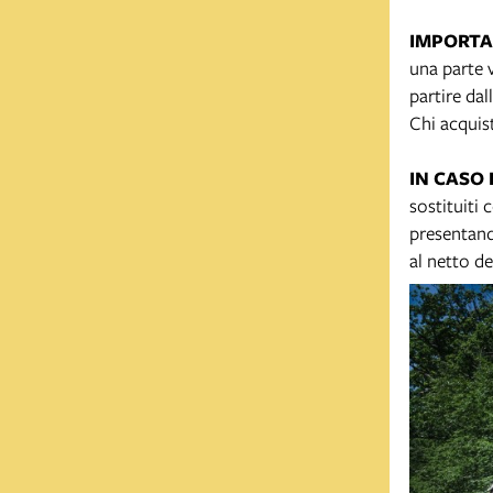
IMPORT
una parte v
partire dal
Chi acquist
IN CASO
sostituiti 
presentando
al netto de