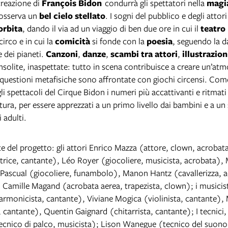
reazione di
François Bidon
condurrà gli spettatori nella
magi
 osserva un
bel cielo stellato
. I sogni del pubblico e degli attor
orbita
, dando il via ad un viaggio di ben due ore in cui il
teatro
 circo e in cui la
comicità
si fonde con la
poesia
, seguendo la d
 dei pianeti.
Canzoni
,
danze
,
scambi tra attori
,
illustrazion
nsolite, inaspettate: tutto in scena contribuisce a creare un’atm
 questioni metafisiche sono affrontate con giochi circensi. Co
li spettacoli del Cirque Bidon i numeri più accattivanti e ritmat
lettura, per essere apprezzati a un primo livello dai bambini e a u
i adulti.
e del progetto: gli attori Enrico Mazza (attore, clown, acrobat
trice, cantante), Léo Royer (giocoliere, musicista, acrobata),
scual (giocoliere, funambolo), Manon Hantz (cavallerizza, ad
 Camille Magand (acrobata aerea, trapezista, clown); i musicist
sarmonicista, cantante), Viviane Mogica (violinista, cantante),
a, cantante), Quentin Gaignard (chitarrista, cantante); I tecnici
ecnico di palco, musicista); Lison Wanegue (tecnico del suon