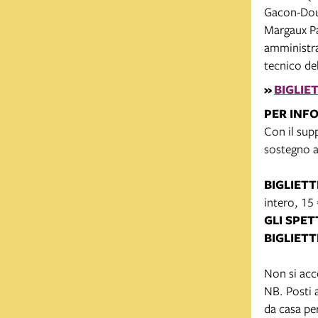
Gacon-Doua
Margaux Pa
amministra
tecnico del
»
BIGLIE
PER INF
Con il sup
sostegno 
BIGLIETT
intero, 15
GLI SPET
BIGLIETT
Non si acc
NB. Posti a
da casa pe