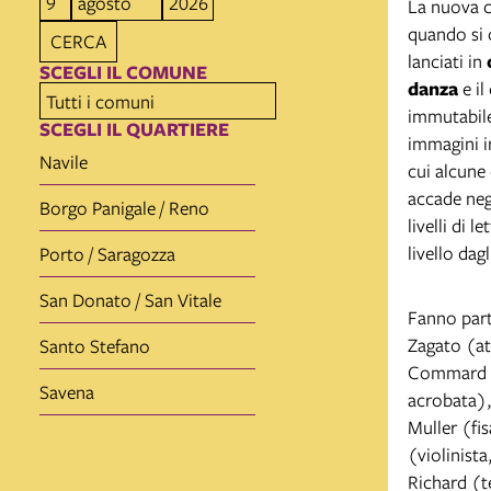
La nuova c
quando si
CERCA
lanciati in
SCEGLI IL COMUNE
danza
e il
immutabile
SCEGLI IL QUARTIERE
immagini i
Navile
cui alcune
accade neg
Borgo Panigale / Reno
livelli di 
livello dagl
Porto / Saragozza
San Donato / San Vitale
Fanno part
Zagato (at
Santo Stefano
Commard Pa
Savena
acrobata),
Muller (fi
(violinist
Richard (t