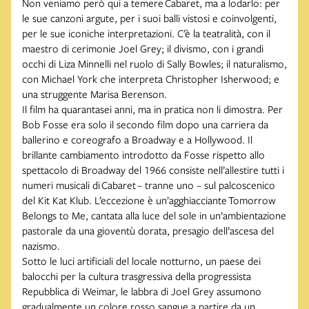
Non veniamo però qui a temere Cabaret, ma a lodarlo: per
le sue canzoni argute, per i suoi balli vistosi e coinvolgenti,
per le sue iconiche interpretazioni. C’è la teatralità, con il
maestro di cerimonie Joel Grey; il divismo, con i grandi
occhi di Liza Minnelli nel ruolo di Sally Bowles; il naturalismo,
con Michael York che interpreta Christopher Isherwood; e
una struggente Marisa Berenson.
Il film ha quarantasei anni, ma in pratica non li dimostra. Per
Bob Fosse era solo il secondo film dopo una carriera da
ballerino e coreografo a Broadway e a Hollywood. Il
brillante cambiamento introdotto da Fosse rispetto allo
spettacolo di Broadway del 1966 consiste nell’allestire tutti i
numeri musicali di Cabaret – tranne uno – sul palcoscenico
del Kit Kat Klub. L’eccezione è un’agghiacciante Tomorrow
Belongs to Me, cantata alla luce del sole in un’ambientazione
pastorale da una gioventù dorata, presagio dell’ascesa del
nazismo.
Sotto le luci artificiali del locale notturno, un paese dei
balocchi per la cultura trasgressiva della progressista
Repubblica di Weimar, le labbra di Joel Grey assumono
gradualmente un colore rosso sangue a partire da un