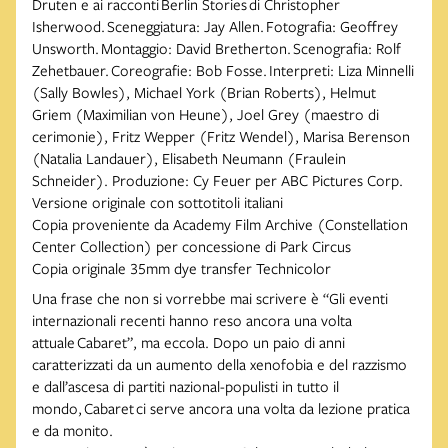
Druten e ai racconti Berlin Stories di Christopher
Isherwood. Sceneggiatura: Jay Allen. Fotografia: Geoffrey
Unsworth. Montaggio: David Bretherton. Scenografia: Rolf
Zehetbauer. Coreografie: Bob Fosse. Interpreti: Liza Minnelli
(Sally Bowles), Michael York (Brian Roberts), Helmut
Griem (Maximilian von Heune), Joel Grey (maestro di
cerimonie), Fritz Wepper (Fritz Wendel), Marisa Berenson
(Natalia Landauer), Elisabeth Neumann (Fraulein
Schneider). Produzione: Cy Feuer per ABC Pictures Corp.
Versione originale con sottotitoli italiani
Copia proveniente da Academy Film Archive (Constellation
Center Collection) per concessione di Park Circus
Copia originale 35mm dye transfer Technicolor
Una frase che non si vorrebbe mai scrivere è “Gli eventi
internazionali recenti hanno reso ancora una volta
attuale Cabaret”, ma eccola. Dopo un paio di anni
caratterizzati da un aumento della xenofobia e del razzismo
e dall’ascesa di partiti nazional-populisti in tutto il
mondo, Cabaret ci serve ancora una volta da lezione pratica
e da monito.