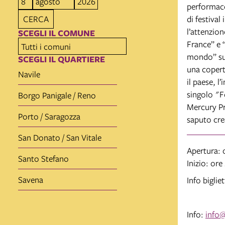
performace 
di festival
CERCA
l’attenzion
SCEGLI IL COMUNE
France” e 
mondo” su 
SCEGLI IL QUARTIERE
una copert
Navile
il paese, l
singolo "Fo
Borgo Panigale / Reno
Mercury Pr
Porto / Saragozza
saputo crea
San Donato / San Vitale
Apertura: 
Santo Stefano
Inizio: or
Savena
Info biglie
Info:
info