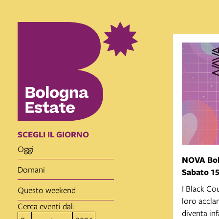
SCEGLI IL GIORNO
oggi
NOVA Bo
domani
Sabato 15
I Black Co
questo weekend
loro accla
Cerca eventi dal:
diventa in