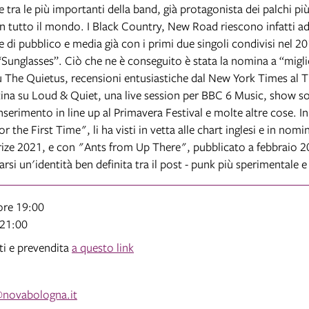
tra le più importanti della band, già protagonista dei palchi più
 in tutto il mondo. I Black Country, New Road riescono infatti ad
e di pubblico e media già con i primi due singoli condivisi nel 2
“Sunglasses”. Ciò che ne è conseguito è stata la nomina a “migl
The Quietus, recensioni entusiastiche dal New York Times al 
ina su Loud & Quiet, una live session per BBC 6 Music, show so
’inserimento in line up al Primavera Festival e molte altre cose. In 
r the First Time", li ha visti in vetta alle chart inglesi e in nomi
ize 2021, e con "Ants from Up There", pubblicato a febbraio 
rsi un'identità ben definita tra il post - punk più sperimentale e 
ore 19:00
e 21:00
tti e prevendita
a questo link
@novabologna.it