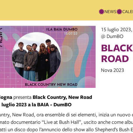
NEWS
CALE
15 luglio 2023,
@ DumBO
BLACK
ROAD
Nova 2023
logna
presenta
Black Country, New Road
 luglio 2023 a la BAIA - DumBO
untry, New Road, ora ensemble di sei elementi, inizia un nuovo c
mato documentario “Live at Bush Hall”, uscito anche come albu
fatti un disco dopo l’annuncio dello show allo Shepherd’s Bush 