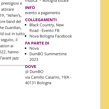
musica
Bologna Estate
 prestigiosi e
INFO
 attirare
evento a pagamento
019, “Athen’s,
COLLEGAMENTI
iore band del
Black Country, New
The Guardian,
Road - Evento FB
ld out in tutto
Nova Bologna Facebook
seguito, il
FA PARTE DI
nation ai
Nova
2022, hanno
DumBO Summertime
l’avant jazz
2023
DOVE
@ DumBO
via Camillo Casarini, 19/A -
40131 Bologna