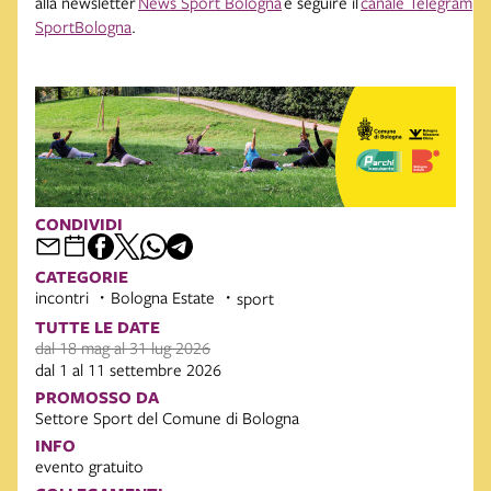
alla newsletter
News Sport Bologna
e seguire il
canale Telegram
SportBologna
.
CONDIVIDI
CATEGORIE
incontri
Bologna Estate
sport
TUTTE LE DATE
dal 18 mag al 31 lug 2026
dal 1 al 11 settembre 2026
PROMOSSO DA
Settore Sport del Comune di Bologna
INFO
evento gratuito