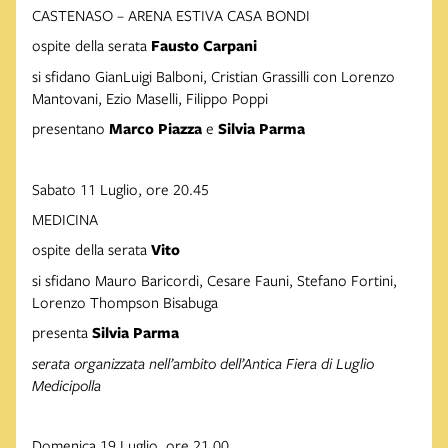
CASTENASO – ARENA ESTIVA CASA BONDI
ospite della serata
Fausto
Carpani
si sfidano GianLuigi Balboni, Cristian Grassilli con Lorenzo
Mantovani, Ezio Maselli, Filippo Poppi
presentano
Marco
Piazza
e
Silvia
Parma
Sabato 11 Luglio, ore 20.45
MEDICINA
ospite della serata
Vito
si sfidano Mauro Baricordi, Cesare Fauni, Stefano Fortini,
Lorenzo Thompson Bisabuga
presenta
Silvia
Parma
serata
organizzata
nell’ambito
dell’Antica
Fiera
di
Luglio
Medicipolla
Domenica 19 Luglio, ore 21.00