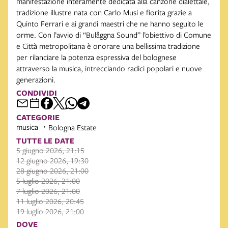
manifestazione interamente dedicata alla canzone dialettale,
tradizione illustre nata con Carlo Musi e fiorita grazie a
Quinto Ferrari e ai grandi maestri che ne hanno seguito le
orme. Con l’avvio di “Bulåggna Sound” l’obiettivo di Comune
e Città metropolitana è onorare una bellissima tradizione
per rilanciare la potenza espressiva del bolognese
attraverso la musica, intrecciando radici popolari e nuove
generazioni.
CONDIVIDI
CATEGORIE
musica
Bologna Estate
TUTTE LE DATE
5 giugno 2026, 21:15
12 giugno 2026, 19:30
28 giugno 2026, 21:00
5 luglio 2026, 21:00
7 luglio 2026, 21:00
11 luglio 2026, 20:45
19 luglio 2026, 21:00
DOVE