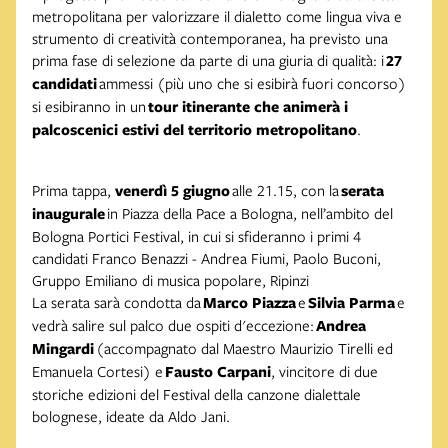
metropolitana per valorizzare il dialetto come lingua viva e
strumento di creatività contemporanea, ha previsto una
prima fase di selezione da parte di una giuria di qualità: i
27
candidati
ammessi (più uno che si esibirà fuori concorso)
si esibiranno in un
tour itinerante che animerà i
palcoscenici estivi del territorio metropolitano
.
Prima tappa,
venerdì 5 giugno
alle 21.15, con la
serata
inaugurale
in Piazza della Pace a Bologna, nell’ambito del
Bologna Portici Festival, in cui si sfideranno i primi 4
candidati Franco Benazzi - Andrea Fiumi, Paolo Buconi,
Gruppo Emiliano di musica popolare, Ripinzi
La serata sarà condotta da
Marco Piazza
e
Silvia Parma
e
vedrà salire sul palco due ospiti d'eccezione:
Andrea
Mingardi
(accompagnato dal Maestro Maurizio Tirelli ed
Emanuela Cortesi) e
Fausto Carpani
, vincitore di due
storiche edizioni del Festival della canzone dialettale
bolognese, ideate da Aldo Jani.