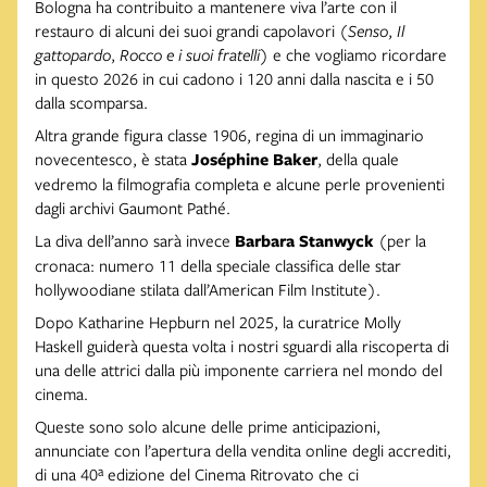
Bologna ha contribuito a mantenere viva l’arte con il
restauro di alcuni dei suoi grandi capolavori (
Senso
,
Il
gattopardo
,
Rocco e i suoi fratelli
) e che vogliamo ricordare
in questo 2026 in cui cadono i 120 anni dalla nascita e i 50
dalla scomparsa.
Altra grande figura classe 1906, regina di un immaginario
novecentesco, è stata
Joséphine Baker
, della quale
vedremo la filmografia completa e alcune perle provenienti
dagli archivi Gaumont Pathé.
La diva dell’anno sarà invece
Barbara Stanwyck
(per la
cronaca: numero 11 della speciale classifica delle star
hollywoodiane stilata dall’American Film Institute).
Dopo Katharine Hepburn nel 2025, la curatrice Molly
Haskell guiderà questa volta i nostri sguardi alla riscoperta di
una delle attrici dalla più imponente carriera nel mondo del
cinema.
Queste sono solo alcune delle prime anticipazioni,
annunciate con l’apertura della vendita online degli accrediti,
di una 40ª edizione del Cinema Ritrovato che ci