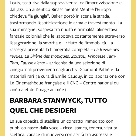
Louis, scaturiva dalla sopravvivenza, dall’improvvisazione e
dal jazz. Un autentico Rinascimento! Mentre l’Europa
chiedeva “la giungla”, Baker portò in scena la strada,
trasformando l’esoticizzazione in arma e travestimento. La
sua immagine, sospesa tra nudità e animalità, alimentava
fantasie coloniali che lei sabotava costantemente attraverso
l’esagerazione, la smorfia e il rifiuto dell’immobilità. La
rassegna presenta la filmografia completa –
La Revue des
revues, La Sirène des tropiques, Zouzou, Princesse Tam-
Tam, Fausse alerte
– arricchita da una selezione di
cinegiornali provenienti dagli archivi Gaumont Pathé e da
materiali rari (a cura di Emilie Cauquy, in collaborazione con
La Cinémathèque française e il CNC – Centre national du
cinéma et de l’image animée).
BARBARA STANWYCK, TUTTO
QUEL CHE DESIDERI
La sua capacità di stabilire un contatto immediato con il
pubblico nasce dalla voce – ricca, stanca, tenera, vissuta,
scettica, capace di muoversi con agilità tra asprezza e