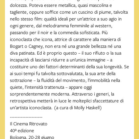
dolcezza. Poteva essere metallica, quasi mascolina e
tagliente, oppure soffice come un cuscino di piume, talvolta
nello stesso film: qualità ideali per un’attrice a suo agio in
ogni genere, dal melodramma femminile al western,
passando per il noir e la commedia sofisticata. Più
iconoclasta che icona, attrice di carattere alla maniera di
Bogart o Cagney, non era né una grande bellezza né una
diva patinata. Ed è proprio questo – il suo rifiuto o la sua
incapacità di lasciarsi ridurre a un’unica immagine – a
costituire uno dei fattori determinanti della sua longevità. Se
ai suoi tempi fu talvolta sottovalutata, la sua arte della
sottrazione – la fluidità del movimento, l’immobilità nella
quiete, l’intensità trattenuta – appare oggi
sorprendentemente moderna. Attraverso i generi, la
retrospettiva metterà in luce le molteplici sfaccettature di
un’artista iconoclasta. (a cura di Molly Haskell)
---------------------
Il Cinema Ritrovato
40ª edizione
Bologna, 20-28 giugno