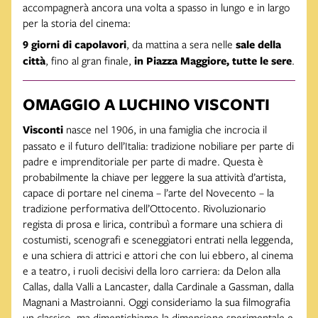
accompagnerà ancora una volta a spasso in lungo e in largo
per la storia del cinema:
9 giorni di capolavori
, da mattina a sera nelle
sale della
città
, fino al gran finale,
in Piazza Maggiore, tutte le sere
.
OMAGGIO A LUCHINO VISCONTI
Visconti
nasce nel 1906, in una famiglia che incrocia il
passato e il futuro dell’Italia: tradizione nobiliare per parte di
padre e imprenditoriale per parte di madre. Questa è
probabilmente la chiave per leggere la sua attività d’artista,
capace di portare nel cinema – l’arte del Novecento – la
tradizione performativa dell’Ottocento. Rivoluzionario
regista di prosa e lirica, contribuì a formare una schiera di
costumisti, scenografi e sceneggiatori entrati nella leggenda,
e una schiera di attrici e attori che con lui ebbero, al cinema
e a teatro, i ruoli decisivi della loro carriera: da Delon alla
Callas, dalla Valli a Lancaster, dalla Cardinale a Gassman, dalla
Magnani a Mastroianni. Oggi consideriamo la sua filmografia
un classico, ma dimentichiamo la dimensione sperimentale e