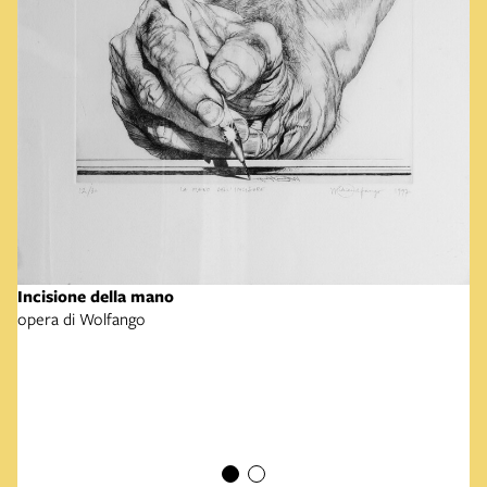
Incisione della mano
opera di Wolfango
Wo
fo