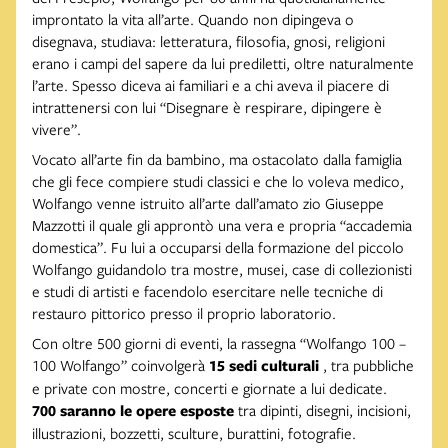
improntato la vita all’arte. Quando non dipingeva o
disegnava, studiava: letteratura, filosofia, gnosi, religioni
erano i campi del sapere da lui prediletti, oltre naturalmente
l’arte. Spesso diceva ai familiari e a chi aveva il piacere di
intrattenersi con lui “Disegnare è respirare, dipingere è
vivere”.
Vocato all’arte fin da bambino, ma ostacolato dalla famiglia
che gli fece compiere studi classici e che lo voleva medico,
Wolfango venne istruito all’arte dall’amato zio Giuseppe
Mazzotti il quale gli approntò una vera e propria “accademia
domestica”. Fu lui a occuparsi della formazione del piccolo
Wolfango guidandolo tra mostre, musei, case di collezionisti
e studi di artisti e facendolo esercitare nelle tecniche di
restauro pittorico presso il proprio laboratorio.
Con oltre 500 giorni di eventi, la rassegna “Wolfango 100 –
100 Wolfango” coinvolgerà
15 sedi culturali
, tra pubbliche
e private con mostre, concerti e giornate a lui dedicate.
700 saranno le opere esposte
tra dipinti, disegni, incisioni,
illustrazioni, bozzetti, sculture, burattini, fotografie.