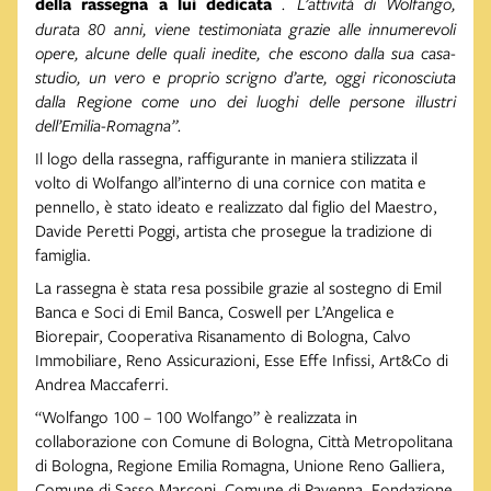
della rassegna a lui dedicata
. L’attività di Wolfango,
durata 80 anni, viene testimoniata grazie alle innumerevoli
opere, alcune delle quali inedite, che escono dalla sua casa-
studio, un vero e proprio scrigno d’arte, oggi riconosciuta
dalla Regione come uno dei luoghi delle persone illustri
dell’Emilia-Romagna”.
Il logo della rassegna, raffigurante in maniera stilizzata il
volto di Wolfango all’interno di una cornice con matita e
pennello, è stato ideato e realizzato dal figlio del Maestro,
Davide Peretti Poggi, artista che prosegue la tradizione di
famiglia.
La rassegna è stata resa possibile grazie al sostegno di Emil
Banca e Soci di Emil Banca, Coswell per L’Angelica e
Biorepair, Cooperativa Risanamento di Bologna, Calvo
Immobiliare, Reno Assicurazioni, Esse Effe Infissi, Art&Co di
Andrea Maccaferri.
“Wolfango 100 – 100 Wolfango” è realizzata in
collaborazione con Comune di Bologna, Città Metropolitana
di Bologna, Regione Emilia Romagna, Unione Reno Galliera,
Comune di Sasso Marconi, Comune di Ravenna, Fondazione