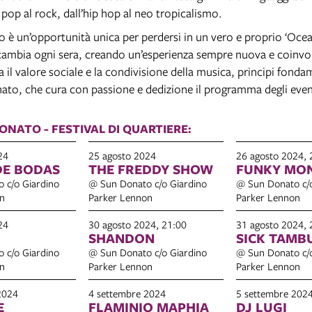
 pop al rock, dall’hip hop al neo tropicalismo.
o è un’opportunità unica per perdersi in un vero e proprio ‘Oce
ambia ogni sera, creando un’esperienza sempre nuova e coinvol
ta il valore sociale e la condivisione della musica, principi fonda
to, che cura con passione e dedizione il programma degli even
ONATO - FESTIVAL DI QUARTIERE:
24
25 agosto 2024
26 agosto 2024, 
DE BODAS
THE FREDDY SHOW
FUNKY MO
 c/o Giardino
@ Sun Donato c/o Giardino
@ Sun Donato c/o
n
Parker Lennon
Parker Lennon
24
30 agosto 2024, 21:00
31 agosto 2024, 
SHANDON
SICK TAMB
 c/o Giardino
@ Sun Donato c/o Giardino
@ Sun Donato c/o
n
Parker Lennon
Parker Lennon
2024
4 settembre 2024
5 settembre 202
E
FLAMINIO MAPHIA
DJ LUGI