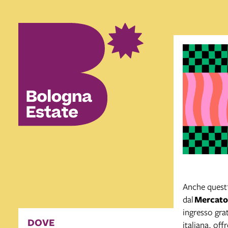
Anche quest'
dal
Mercato
ingresso gra
DOVE
italiana, of