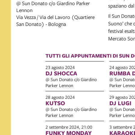
@ Sun Donato c/o Giardino Parker
spaziano dal
Lennon
Il Sun Donat
Via Vezza / Via del Lavoro (Quartiere
Suono’ che c
San Donato) - Bologna
festival esal
Mercato Sona
TUTTI GLI APPUNTAMENTI DI SUN D
23 agosto 2024
24 agosto 20
DJ SHOCCA
RUMBA 
@ Sun Donato c/o Giardino
@ Sun Donato
Parker Lennon
Parker Lenno
28 agosto 2024
29 agosto 20
KUTSO
DJ LUGI
@ Sun Donato c/o Giardino
@ Sun Donato
Parker Lennon
Parker Lenno
2 settembre 2024, 21:00
3 settembre 
FUNKY MONDAY
KARAOK