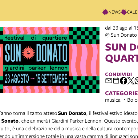
NEWS
CALE
dal 23 ago al 1
@ Sun Donato 
SUN D
QUART
CONDIVIDI
CATEGORIE
musica
Bolo
anno torna il tanto atteso
Sun Donato
, il festival estivo ideat
 Sonato
, che animerà i Giardini Parker Lennon. Questo evento
tuito, è una celebrazione della musica e della cultura contempo
frendo un'immersione totale in una vasta gamma di linguaggi son