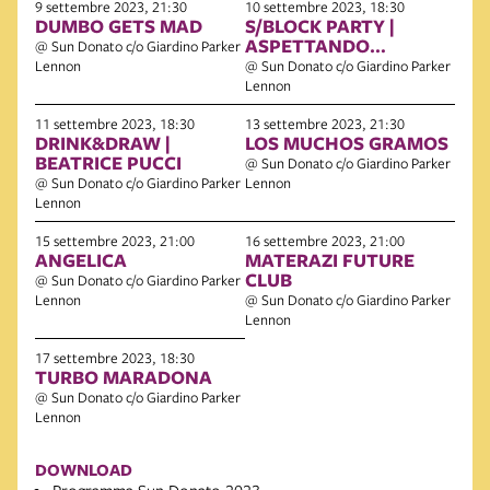
9 settembre 2023, 21:30
10 settembre 2023, 18:30
DUMBO GETS MAD
S/BLOCK PARTY |
ASPETTANDO
@ Sun Donato c/o Giardino Parker
SGHETTO
Lennon
@ Sun Donato c/o Giardino Parker
Lennon
11 settembre 2023, 18:30
13 settembre 2023, 21:30
DRINK&DRAW |
LOS MUCHOS GRAMOS
BEATRICE PUCCI
@ Sun Donato c/o Giardino Parker
@ Sun Donato c/o Giardino Parker
Lennon
Lennon
15 settembre 2023, 21:00
16 settembre 2023, 21:00
ANGELICA
MATERAZI FUTURE
CLUB
@ Sun Donato c/o Giardino Parker
Lennon
@ Sun Donato c/o Giardino Parker
Lennon
17 settembre 2023, 18:30
TURBO MARADONA
@ Sun Donato c/o Giardino Parker
Lennon
DOWNLOAD
Programma Sun Donato 2023