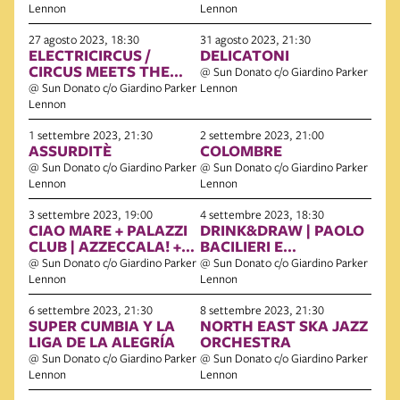
Lennon
Lennon
27 agosto 2023, 18:30
31 agosto 2023, 21:30
ELECTRICIRCUS /
DELICATONI
CIRCUS MEETS THE
@ Sun Donato c/o Giardino Parker
DANCEFLOOR CON
@ Sun Donato c/o Giardino Parker
Lennon
VIBRELLA SOUND
Lennon
1 settembre 2023, 21:30
2 settembre 2023, 21:00
ASSURDITÈ
COLOMBRE
@ Sun Donato c/o Giardino Parker
@ Sun Donato c/o Giardino Parker
Lennon
Lennon
3 settembre 2023, 19:00
4 settembre 2023, 18:30
CIAO MARE + PALAZZI
DRINK&DRAW | PAOLO
CLUB | AZZECCALA! +
BACILIERI E
DJ SET
ALESSANDRO TOTA
@ Sun Donato c/o Giardino Parker
@ Sun Donato c/o Giardino Parker
Lennon
Lennon
6 settembre 2023, 21:30
8 settembre 2023, 21:30
SUPER CUMBIA Y LA
NORTH EAST SKA JAZZ
LIGA DE LA ALEGRÍA
ORCHESTRA
@ Sun Donato c/o Giardino Parker
@ Sun Donato c/o Giardino Parker
Lennon
Lennon