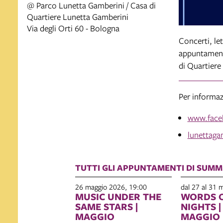
@ Parco Lunetta Gamberini / Casa di
Quartiere Lunetta Gamberini
Via degli Orti 60 - Bologna
Concerti, le
appuntamen
di Quartiere
Per informaz
www.face
lunettagam
TUTTI GLI APPUNTAMENTI DI SUMM
26 maggio 2026, 19:00
dal 27 al 31 
MUSIC UNDER THE
WORDS O
SAME STARS |
NIGHTS |
MAGGIO
MAGGIO