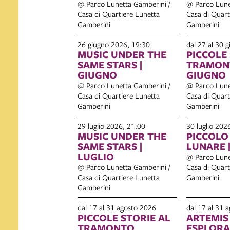
@ Parco Lunetta Gamberini /
@ Parco Lune
Casa di Quartiere Lunetta
Casa di Quart
Gamberini
Gamberini
26 giugno 2026, 19:30
dal 27 al 30 
MUSIC UNDER THE
PICCOLE
SAME STARS |
TRAMONT
GIUGNO
GIUGNO
@ Parco Lunetta Gamberini /
@ Parco Lune
Casa di Quartiere Lunetta
Casa di Quart
Gamberini
Gamberini
29 luglio 2026, 21:00
30 luglio 202
MUSIC UNDER THE
PICCOLO
SAME STARS |
LUNARE 
LUGLIO
@ Parco Lune
@ Parco Lunetta Gamberini /
Casa di Quart
Casa di Quartiere Lunetta
Gamberini
Gamberini
dal 17 al 31 agosto 2026
dal 17 al 31 
PICCOLE STORIE AL
ARTEMIS
TRAMONTO
ESPLORA