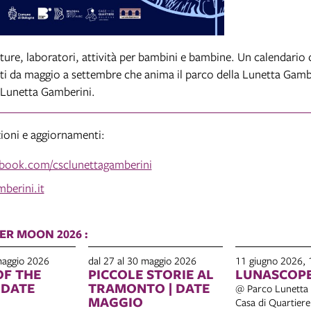
tture, laboratori, attività per bambini e bambine. Un calendario 
ti
da maggio a settembre
che anima il parco della Lunetta Gamb
 Lunetta Gamberini.
ioni e aggiornamenti:
book.com/csclunettagamberini
berini.it
ER MOON 2026 :
maggio 2026
dal 27 al 30 maggio 2026
11 giugno 2026, 
F THE
PICCOLE STORIE AL
LUNASCOP
 DATE
TRAMONTO | DATE
@ Parco Lunetta 
MAGGIO
Casa di Quartiere