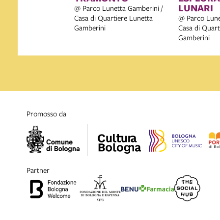
LUNARI
@ Parco Lunetta Gamberini /
Casa di Quartiere Lunetta
@ Parco Lune
Gamberini
Casa di Quart
Gamberini
promosso da
partner