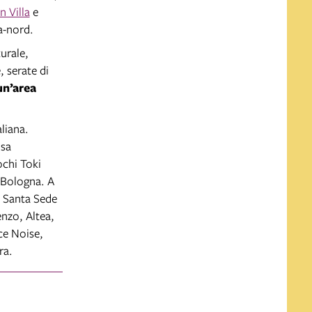
 Villa
e
a-nord.
urale,
, serate di
un’area
aliana.
osa
ochi Toki
 Bologna. A
e Santa Sede
enzo, Altea,
ce Noise,
ra.