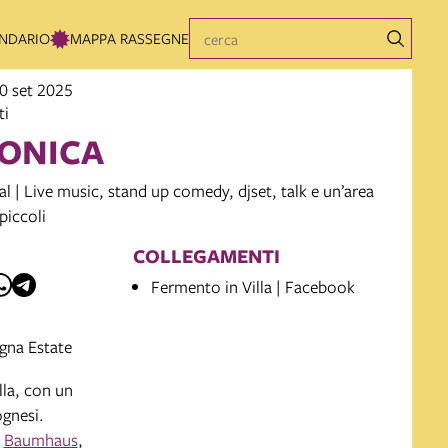
NDARIO
MAPPA RASSEGNE
30 set 2025
ti
ONICA
 | Live music, stand up comedy, djset, talk e un’area
piccoli
COLLEGAMENTI
Fermento in Villa | Facebook
gna Estate
lla, con un
ognesi.
a
Baumhaus
,