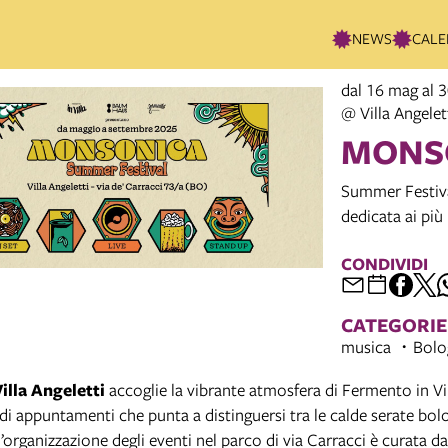
NEWS
CALE
dal 16 mag al 
@ Villa Angelet
MONS
Summer Festival
dedicata ai più 
CONDIVIDI
CATEGORIE
musica
Bolo
illa Angeletti
accoglie la vibrante atmosfera di Fermento in Vi
di appuntamenti che punta a distinguersi tra le calde serate bol
’organizzazione degli eventi nel parco di via Carracci è curata d