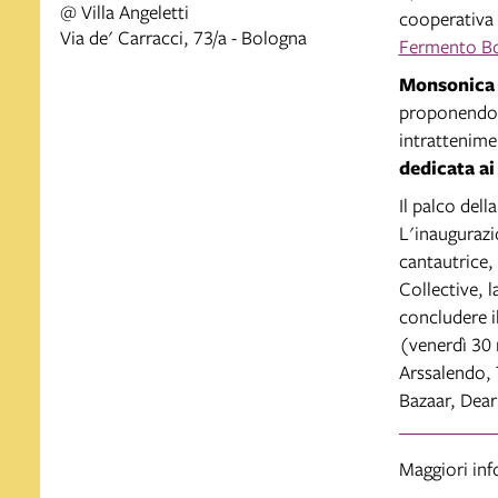
@ Villa Angeletti
cooperativa 
Via de' Carracci, 73/a - Bologna
Fermento Bo
Monsonic
proponendo ge
intrattenime
dedicata ai
Il palco dell
L'inaugurazi
cantautrice,
Collective, 
concludere i
(venerdì 30 m
Arssalendo, 
Bazaar, Dear
Maggiori in