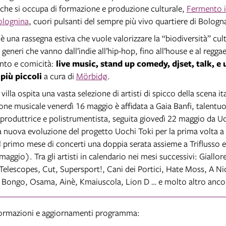
che si occupa di formazione e produzione culturale,
Fermento in
lognina
, cuori pulsanti del sempre più vivo quartiere di Bologn
a
è una rassegna estiva che vuole valorizzare la “biodiversità” cult
neri che vanno dall’indie all’hip-hop, fino all’house e al reggae
nto e comicità:
live music, stand up comedy, djset, talk, e 
 più piccoli
a cura di
Mörbidø
.
a villa ospita una vasta selezione di artisti di spicco della scena it
one musicale venerdì 16 maggio è affidata a Gaia Banfi, talentu
 produttrice e polistrumentista, seguita giovedì 22 maggio da U
la nuova evoluzione del progetto Uochi Toki per la prima volta a
l primo mese di concerti una doppia serata assieme a Triflusso 
aggio). Tra gli artisti in calendario nei mesi successivi: Giallor
Telescopes, Cut, Supersport!, Cani dei Portici, Hate Moss, A Ni
 Bongo, Osama, Ainè, Kmaiuscola, Lion D … e molto altro anco
formazioni e aggiornamenti programma: