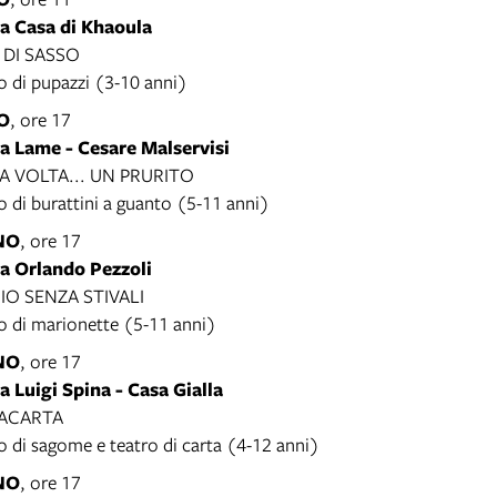
ca Casa di Khaoula
 DI SASSO
o di pupazzi (3-10 anni)
O
, ore 17
a Lame - Cesare Malservisi
A VOLTA... UN PRURITO
 di burattini a guanto (5-11 anni)
NO
, ore 17
ca Orlando Pezzoli
O SENZA STIVALI
o di marionette (5-11 anni)
NO
, ore 17
a Luigi Spina - Casa Gialla
IACARTA
o di sagome e teatro di carta (4-12 anni)
NO
, ore 17