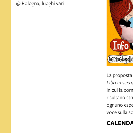
@ Bologna, luoghi vari
La proposta 
Libri in scen
in cui la co
risultano st
ognuno esper
voce sulla s
CALENDA