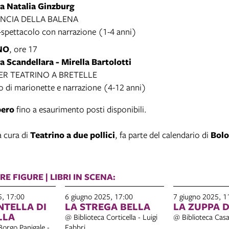
ca Natalia Ginzburg
ANCIA DELLA BALENA
spettacolo con narrazione (1-4 anni)
NO
, ore 17
a Scandellara - Mirella Bartolotti
ER TEATRINO A BRETELLE
o di marionette e narrazione (4-12 anni)
bero
fino a esaurimento posti disponibili.
a cura di
Teatrino a due pollici
, fa parte del calendario di
Bolo
E FIGURE | LIBRI IN SCENA:
5, 17:00
6 giugno 2025, 17:00
7 giugno 2025, 1
NTELLA DI
LA STREGA BELLA
LA ZUPPA D
LLA
@ Biblioteca Corticella - Luigi
@ Biblioteca Casa
Borgo Panigale -
Fabbri