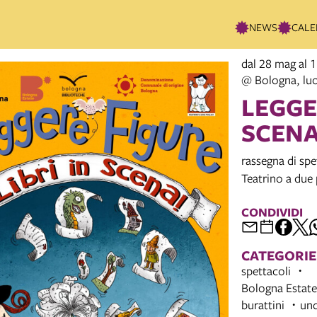
NEWS
CALE
dal 28 mag al 
@ Bologna, luo
LEGGER
SCEN
rassegna di spet
Teatrino a due 
CONDIVIDI
CATEGORIE
spettacoli
Bologna Estate
burattini
und