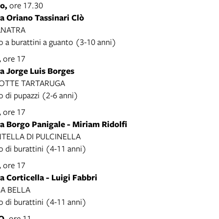
o,
ore 17.30
a Oriano Tassinari Clò
ANATRA
o a burattini a guanto (3-10 anni)
,
ore 17
ca Jorge Luis Borges
TTE TARTARUGA
o di pupazzi (2-6 anni)
,
ore 17
a Borgo Panigale - Miriam Ridolfi
TELLA DI PULCINELLA
 di burattini (4-11 anni)
,
ore 17
a Corticella - Luigi Fabbri
A BELLA
 di burattini (4-11 anni)
O
, ore 11