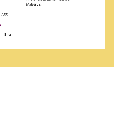
Malservisi
17:00
A
dellara -