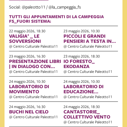
Social: @paleotto11 / @la_campeggia_fs
TUTTI GLI APPUNTAMENTI DI LA CAMPEGGIA
FS_FUORI SISTEMA:
22 maggio 2026, 18:30
23 maggio 2026, 10:30
VALIGIA’ _ LE
PICCOLI E GRANDI
SOVVERSIONI
PENSIERI A TESTA IN
GIÙ
@ Centro Culturale Paleotto11
@ Centro Culturale Paleotto11
23 maggio 2026, 16:30
23 maggio 2026, 18:30
PRESENTAZIONE LIBRI
IO FORESTO_
| IN DIALOGO CON
EKODANZA
L’AUTRICE SARA
@ Centro Culturale Paleotto11
@ Centro Culturale Paleotto11
GOMEL E L’AUTORE
LUCA ZANETTI
24 maggio 2026, 10:30
24 maggio 2026, 10:30
LABORATORIO DI
LABORATORIO DI
MOVIMENTO
EDUCAZIONE
FILOSOFICA PER
@ Centro Culturale Paleotto11
@ Centro Culturale Paleotto11
ADULTI
24 maggio 2026, 16:30
24 maggio 2026, 18:30
BUCHI NEL CIELO
CANTASTORIE_
COLLETTIVO VENTO
@ Centro Culturale Paleotto11
@ Centro Culturale Paleotto11