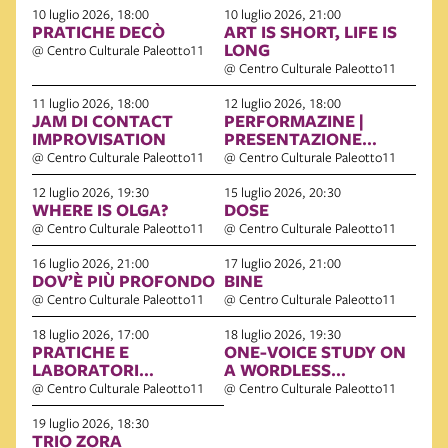
10 luglio 2026, 18:00
10 luglio 2026, 21:00
PRATICHE DECÒ
ART IS SHORT, LIFE IS
LONG
@ Centro Culturale Paleotto11
@ Centro Culturale Paleotto11
11 luglio 2026, 18:00
12 luglio 2026, 18:00
JAM DI CONTACT
PERFORMAZINE |
IMPROVISATION
PRESENTAZIONE
PROGETTO E
@ Centro Culturale Paleotto11
@ Centro Culturale Paleotto11
PRATICHE
12 luglio 2026, 19:30
15 luglio 2026, 20:30
WHERE IS OLGA?
DOSE
@ Centro Culturale Paleotto11
@ Centro Culturale Paleotto11
16 luglio 2026, 21:00
17 luglio 2026, 21:00
DOV’È PIÙ PROFONDO
BINE
@ Centro Culturale Paleotto11
@ Centro Culturale Paleotto11
18 luglio 2026, 17:00
18 luglio 2026, 19:30
PRATICHE E
ONE-VOICE STUDY ON
LABORATORI
A WORDLESS
GRATUITI DE LA
DICTIONARY
@ Centro Culturale Paleotto11
@ Centro Culturale Paleotto11
CAMPEGGIA FS
19 luglio 2026, 18:30
TRIO ZORA