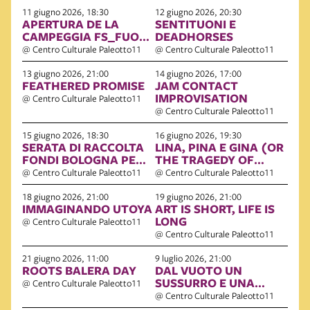
11 giugno 2026, 18:30
12 giugno 2026, 20:30
APERTURA DE LA
SENTITUONI E
CAMPEGGIA FS_FUORI
DEADHORSES
SISTEMA
@ Centro Culturale Paleotto11
@ Centro Culturale Paleotto11
13 giugno 2026, 21:00
14 giugno 2026, 17:00
FEATHERED PROMISE
JAM CONTACT
IMPROVISATION
@ Centro Culturale Paleotto11
@ Centro Culturale Paleotto11
15 giugno 2026, 18:30
16 giugno 2026, 19:30
SERATA DI RACCOLTA
LINA, PINA E GINA (OR
FONDI BOLOGNA PER
THE TRAGEDY OF
GAZA
MACBETH)
@ Centro Culturale Paleotto11
@ Centro Culturale Paleotto11
18 giugno 2026, 21:00
19 giugno 2026, 21:00
IMMAGINANDO UTOYA
ART IS SHORT, LIFE IS
LONG
@ Centro Culturale Paleotto11
@ Centro Culturale Paleotto11
21 giugno 2026, 11:00
9 luglio 2026, 21:00
ROOTS BALERA DAY
DAL VUOTO UN
SUSSURRO E UNA
@ Centro Culturale Paleotto11
VOCE
@ Centro Culturale Paleotto11