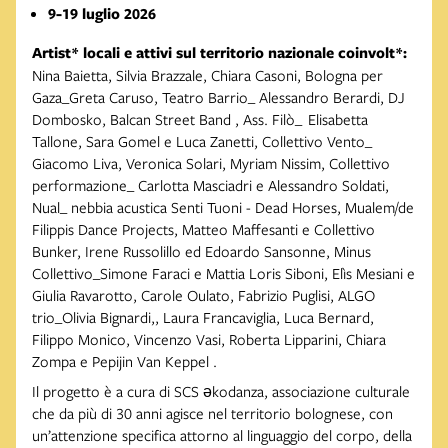
9-19 luglio 2026
Artist* locali e attivi sul territorio nazionale coinvolt*:
Nina Baietta, Silvia Brazzale, Chiara Casoni, Bologna per
Gaza_Greta Caruso, Teatro Barrio_ Alessandro Berardi, DJ
Dombosko, Balcan Street Band , Ass. Filò_ Elisabetta
Tallone, Sara Gomel e Luca Zanetti, Collettivo Vento_
Giacomo Liva, Veronica Solari, Myriam Nissim, Collettivo
performazione_ Carlotta Masciadri e Alessandro Soldati,
Nual_ nebbia acustica Senti Tuoni - Dead Horses, Mualem/de
Filippis Dance Projects, Matteo Maffesanti e Collettivo
Bunker, Irene Russolillo ed Edoardo Sansonne, Minus
Collettivo_Simone Faraci e Mattia Loris Siboni, Elìs Mesiani e
Giulia Ravarotto, Carole Oulato, Fabrizio Puglisi, ALGO
trio_Olivia Bignardi,, Laura Francaviglia, Luca Bernard,
Filippo Monico, Vincenzo Vasi, Roberta Lipparini, Chiara
Zompa e Pepijin Van Keppel .
Il progetto è a cura di SCS əkodanza, associazione culturale
che da più di 30 anni agisce nel territorio bolognese, con
un’attenzione specifica attorno al linguaggio del corpo, della