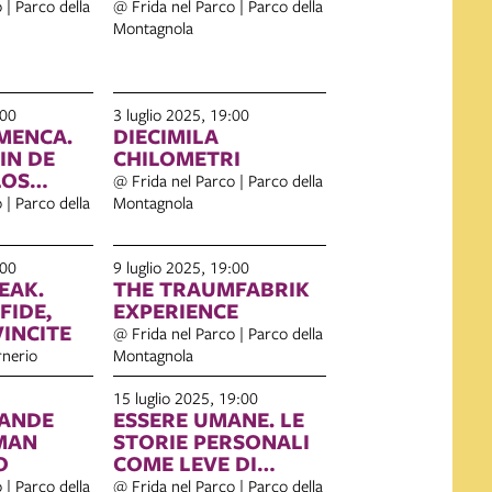
 | Parco della
@ Frida nel Parco | Parco della
Montagnola
:00
3 luglio 2025, 19:00
AMENCA.
DIECIMILA
FIN DE
CHILOMETRI
@ Frida nel Parco | Parco della
 LA
 | Parco della
Montagnola
:00
9 luglio 2025, 19:00
EAK.
THE TRAUMFABRIK
FIDE,
EXPERIENCE
VINCITE
@ Frida nel Parco | Parco della
rnerio
Montagnola
15 luglio 2025, 19:00
RANDE
ESSERE UMANE. LE
MAN
STORIE PERSONALI
O
COME LEVE DI
CONNESSIONE
 | Parco della
@ Frida nel Parco | Parco della