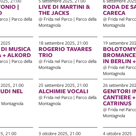
2025, 21:00
5 settembre 2025, 21:00
6 settembre 2025
ONIO |
LIVE DI MARTINI &
RODA DE S
D
THE JACKS
CARECA
arco | Parco della
@ Frida nel Parco | Parco della
@ Frida nel Parco
Montagnola
Montagnola
 2025
18 settembre 2025, 21:00
19 settembre 202
 DI MUSICA
ROGERIO TAVARES
BOLOTOMY
A + ALKORD
TRIO
BROMANCE 
IN BERLIN +
arco | Parco della
@ Frida nel Parco | Parco della
MARS
Montagnola
@ Frida nel Parco
Montagnola
 2025, 21:00
25 settembre 2025, 21:00
26 settembre 20
NUDI NEL
ALCHIMIE VOCALI
GENITORI I
CANTIERE +
@ Frida nel Parco | Parco della
CATRINUS
a Montagnola
Montagnola
@ Frida nel Parco
Montagnola
25, 21:00
3 ottobre 2025, 21:00
4 ottobre 2025