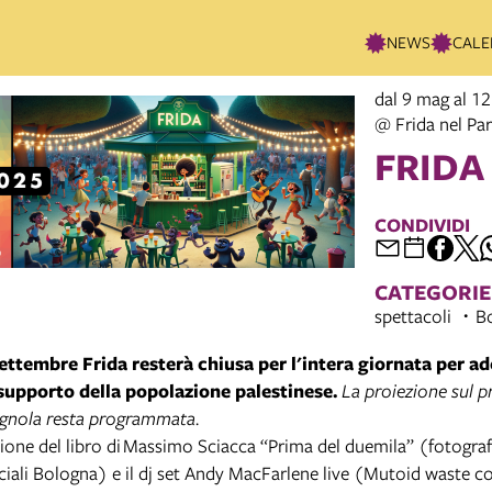
NEWS
CALE
dal 9 mag al 12
@ Frida nel Pa
FRIDA
CONDIVIDI
CATEGORIE
spettacoli
Bo
ettembre Frida resterà chiusa per l'intera giornata per ad
supporto della popolazione palestinese.
La proiezione sul p
nola resta programmata.
ione del libro di Massimo Sciacca “Prima del duemila” (fotograf
ociali Bologna) e il dj set Andy MacFarlene live (Mutoid waste c