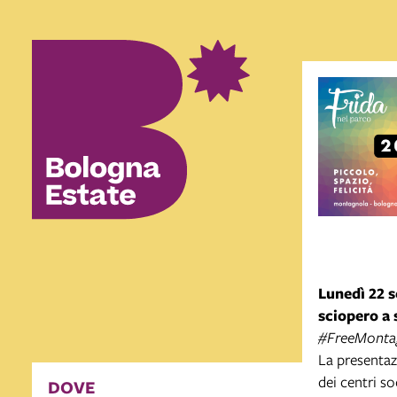
Lunedì 22 s
sciopero a 
#FreeMontag
La presentaz
dei centri s
DOVE