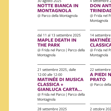
30 agosto 2025
4 settembre 
NOTTE BIANCA IN
DON ANT
MONTAGNOLA
TRINIDA
@ Parco della Montagnola
@ Frida nel P
Montagnola
dal 11 al 13 settembre 2025
14 settembre
MAPLE DEATH IN
MATINÉE
THE PARK
CLASSIC
@ Frida nel Parco | Parco della
@ Frida nel P
Montagnola
Montagnola
21 settembre 2025, dalle
22 settembre
A PIEDI 
12:00 alle 12:00
MATINÉE DI MUSICA
PRATO
CLASSICA +
@ Parco dell
GIANLUCA CARTA
ENSEMBLE
@ Frida nel Parco | Parco della
Montagnola
28 settembre 2025
2 ottobre 20