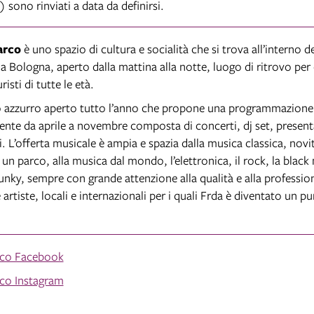
sono rinviati a data da definirsi.
arco
è uno spazio di cultura e socialità che si trova all’interno d
 Bologna, aperto dalla mattina alla notte, luogo di ritrovo per c
risti di tutte le età.
 azzurro aperto tutto l’anno che propone una programmazione 
nte da aprile a novembre composta di concerti, dj set, present
ri. L’offerta musicale è ampia e spazia dalla musica classica, novit
i un parco, alla musica dal mondo, l’elettronica, il rock, la black 
funky, sempre con grande attenzione alla qualità e alla profession
le artiste, locali e internazionali per i quali Frda è diventato un p
arco Facebook
rco Instagram