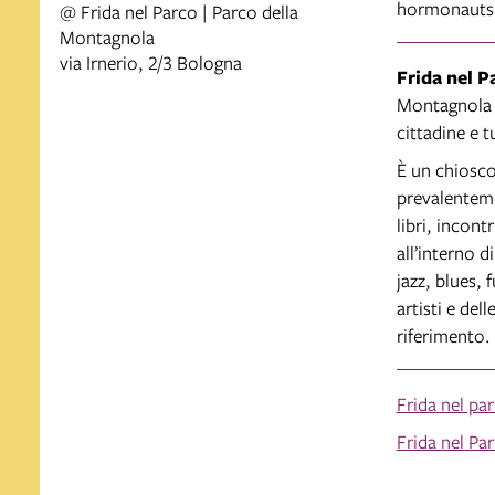
hormonauts) 
@ Frida nel Parco | Parco della
Montagnola
via Irnerio, 2/3 Bologna
Frida nel P
Montagnola a
cittadine e tu
È un chiosco
prevalenteme
libri, incont
all’interno d
jazz, blues, 
artisti e del
riferimento.
Frida nel p
Frida nel Pa