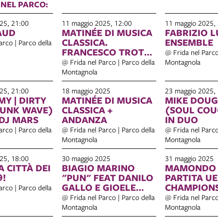
 NEL PARCO:
25, 21:00
11 maggio 2025, 12:00
11 maggio 2025,
AUD
MATINÉE DI MUSICA
FABRIZIO 
CLASSICA.
ENSEMBLE
arco | Parco della
FRANCESCO TROTTA
@ Frida nel Parco
E TOMMASO
@ Frida nel Parco | Parco della
Montagnola
GOLOSA
Montagnola
25, 21:00
18 maggio 2025
23 maggio 2025,
Y | DIRTY
MATINÉE DI MUSICA
MIKE DOU
PUNK WAVE)
CLASSICA +
(SOUL COU
 DJ MARS
ANDANZA
IN DUO
arco | Parco della
@ Frida nel Parco | Parco della
@ Frida nel Parco
Montagnola
Montagnola
25, 18:00
30 maggio 2025
31 maggio 2025
 CITTÀ DEI
BIAGIO MARINO
MAMONDO 
!
"PUN" FEAT DANILO
PARTITA U
GALLO E GIOELE
CHAMPIONS
arco | Parco della
PAGLIACCIA
PSG-INTER
@ Frida nel Parco | Parco della
@ Frida nel Parco
Montagnola
Montagnola