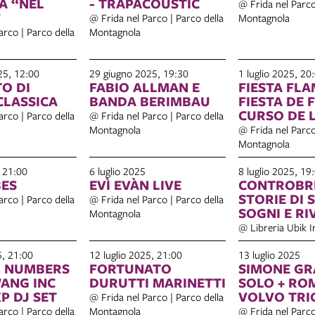
A “NEL
- TRAPACOUSTIC
@ Frida nel Parco
”
@ Frida nel Parco | Parco della
Montagnola
arco | Parco della
Montagnola
25, 12:00
29 giugno 2025, 19:30
1 luglio 2025, 20
O DI
FABIO ALLMAN E
FIESTA FL
CLASSICA
BANDA BERIMBAU
FIESTA DE 
CURSO DE LOS
arco | Parco della
@ Frida nel Parco | Parco della
VIERNES EN
Montagnola
@ Frida nel Parco
CUEVA
Montagnola
, 21:00
6 luglio 2025
8 luglio 2025, 19
BES
EVÌ EVÀN LIVE
CONTROBR
STORIE DI S
arco | Parco della
@ Frida nel Parco | Parco della
SOGNI E RI
Montagnola
@ Libreria Ubik I
5, 21:00
12 luglio 2025, 21:00
13 luglio 2025
 NUMBERS
FORTUNATO
SIMONE G
WANG INC
DURUTTI MARINETTI
SOLO + RO
E + BXP DJ SET
VOLVO TRI
@ Frida nel Parco | Parco della
arco | Parco della
Montagnola
@ Frida nel Parco