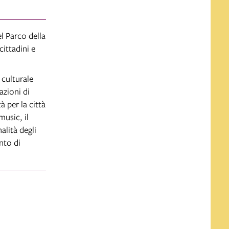
el Parco della
ittadini e
culturale
azioni di
à per la città
music, il
alità degli
unto di