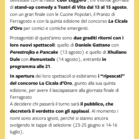
di
stand-up comedy
a Teatri di Vita dal 13 al 15 agosto
,
con un gran finale con le Cucine Popolari, il Pranzo di
Ferragosto e con la quinta edizione del concorso
La Cicala
d’Oro
per comici e comiche emergenti.
Protagonisti di quest’anno sono
due graditi ritorni con i
loro nuovi spettacoli
: quello di
Daniele Gattano
con
Perestrojka e Pancake
(13 agosto) e quello di
Xhuliano
Dule
con
Remuntada
(14 agosto), entrambi
in
programma alle 21
.
In apertura
dei loro spettacoli si esibiranno
i “ripescati”
del concorso La Cicala d’Oro
, giunto alla sua quinta
edizione, per avere il lasciapassare alla giornata finale di
Ferragosto
A decidere chi passerà il turno sarà
il pubblico, che
decreterà il verdetto con gli applausi
. Al momento i
nomi sono ancora ignoti, perché si stanno ancora
svolgendo le tappe di selezione (23-25 giugno e 14-16
luglio).