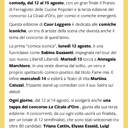
comedy, dal 12 al 15 agosto
, con un gran finale il Pranzo
di Ferragosto delle Cucine Popolari e la terza edizione del
concorso
La Cicala d’Oro
, per comici e comiche emergenti.
Questa edizione di
Cuor Leggero
è dedicata alle
comiche
iconiche
, un tris di artiste della scena che diventa anche il
tema del concorso di quest’anno.
La prima “comica iconica”,
lunedì 12 agosto
, è una
fuoriclasse come
Sabina Guzzanti
, impegnata nel tour del
suo nuovo
Liberidì Liberidà
.
Martedì 13
tocca a
Annagaia
Marchioro
, in una veste diversa dal solito, un vero e
proprio spettacolo comico-poetico dal titolo
Fame mia
. E
infine
mercoledì 14
si esibirà a Teatri di Vita
Martina
Catuzzi
, frizzante stand-up comedian con il suo
Satira sui
deboli
.
Ogni giorno
, dal 12 al 14 agosto, si svolgerà anche
una
tappa del concorso
La Cicala d’Oro
, giunta alla sua terza
edizione: 4 concorrenti, da cui ogni volta uscirà un finalista,
per un totale di 12 semifinalisti, che sono stati selezionati tra
oltre 80 candidati:
Triana Cattin, Elyass Essaid, Luigi