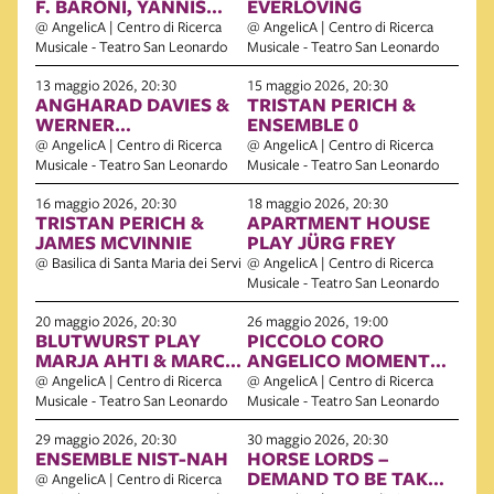
F. BARONI, YANNIS
EVERLOVING
KYRIAKIDES + THE
@ AngelicA | Centro di Ricerca
@ AngelicA | Centro di Ricerca
TITILLATORS
Musicale - Teatro San Leonardo
Musicale - Teatro San Leonardo
13 maggio 2026, 20:30
15 maggio 2026, 20:30
ANGHARAD DAVIES &
TRISTAN PERICH &
WERNER
ENSEMBLE 0
DAFELDECKER +
@ AngelicA | Centro di Ricerca
@ AngelicA | Centro di Ricerca
FRANZ HAUTZINGER &
Musicale - Teatro San Leonardo
Musicale - Teatro San Leonardo
BURKHARD STANGL
16 maggio 2026, 20:30
18 maggio 2026, 20:30
TRISTAN PERICH &
APARTMENT HOUSE
JAMES MCVINNIE
PLAY JÜRG FREY
@ Basilica di Santa Maria dei Servi
@ AngelicA | Centro di Ricerca
Musicale - Teatro San Leonardo
20 maggio 2026, 20:30
26 maggio 2026, 19:00
BLUTWURST PLAY
PICCOLO CORO
MARJA AHTI & MARCO
ANGELICO MOMENTO
BALDINI
SAGGIO
@ AngelicA | Centro di Ricerca
@ AngelicA | Centro di Ricerca
Musicale - Teatro San Leonardo
Musicale - Teatro San Leonardo
29 maggio 2026, 20:30
30 maggio 2026, 20:30
ENSEMBLE NIST-NAH
HORSE LORDS –
DEMAND TO BE TAKEN
@ AngelicA | Centro di Ricerca