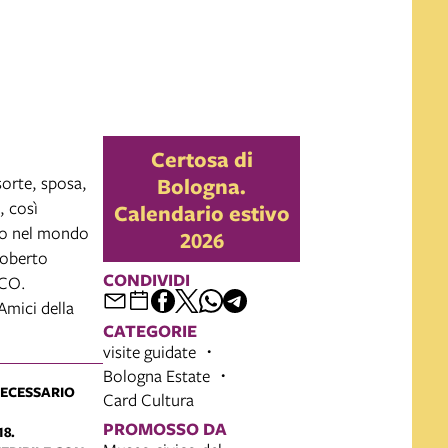
Certosa di
sorte, sposa,
Bologna.
, così
Calendario estivo
to nel mondo
2026
Roberto
CONDIVIDI
SCO.
Amici della
CATEGORIE
visite guidate
Bologna Estate
 NECESSARIO
Card Cultura
PROMOSSO DA
8.