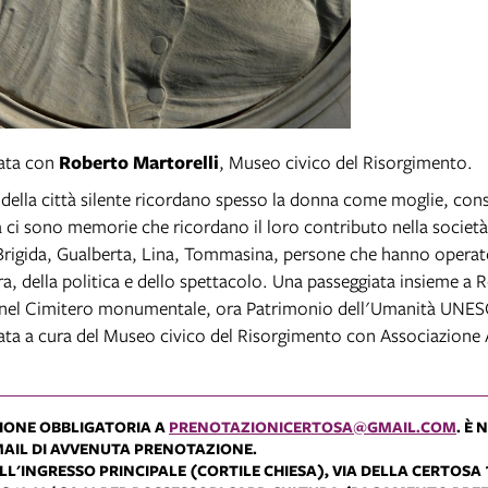
data con
Roberto Martorelli
, Museo civico del Risorgimento.
i della città silente ricordano spesso la donna come moglie, con
a ci sono memorie che ricordano il loro contributo nella società
rigida, Gualberta, Lina, Tommasina, persone che hanno opera
ra, della politica e dello spettacolo. Una passeggiata insieme a 
i nel Cimitero monumentale, ora Patrimonio dell'Umanità UNE
data a cura del Museo civico del Risorgimento con Associazione 
IONE OBBLIGATORIA A
PRENOTAZIONICERTOSA@GMAIL.COM
. È
MAIL DI AVVENUTA PRENOTAZIONE.
L'INGRESSO PRINCIPALE (CORTILE CHIESA), VIA DELLA CERTOSA 1