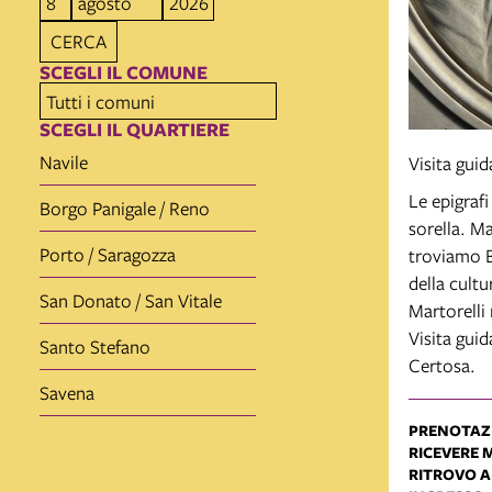
CERCA
SCEGLI IL COMUNE
SCEGLI IL QUARTIERE
Navile
Visita gui
Le epigraf
Borgo Panigale / Reno
sorella. M
Porto / Saragozza
troviamo B
della cultu
San Donato / San Vitale
Martorell
Visita gui
Santo Stefano
Certosa.
Savena
PRENOTAZ
RICEVERE 
RITROVO AL