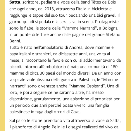
Satta
, scrittore, pediatra e voce della band Têtes de Bois
che ogni anno, dal 2013, attraversa l’Italia in bicicletta e
raggiunge le tappe del suo tour pedalando una bici gravel. Il
giorno quindi si pedala e la sera si va in scena. Protagoniste
sono le fiabe, le storie delle “Mamme Narranti”, a Bologna
in un ponte di letture anche dalle pagine del grande Stefano
Benni.
Tutto è nato nell’ambulatorio di Andrea, dove mamme e
papà italiani e stranieri, da diciassette anni, una volta al
mese, si raccontano le favole con cui si addormentavano da
piccoli. Intorno all’ambulatorio è nata una comunità di 180
mamme di circa 30 paesi del mondo diversi. Da un anno con
la spirale violentissima della guerra in Palestina, le “Mamme
Narranti” sono diventate anche “Mamme Ospitanti”. Una di
loro, e poi a seguire ce ne saranno altre, ha messo
disposizione, gratuitamente, una abitazione di proprietà per
un periodo due anni perché possa viverci una famiglia
palestinese in fuga dagli orrori di Gaza.
Sul palco le storie prendono vita attraverso la voce di Satta,
il pianoforte di Angelo Pelini e i disegni realizzati dal vivo da