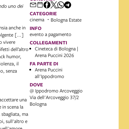
ando uno dei
CATEGORIE
cinema
Bologna Estate
nsia anche in
INFO
evento a pagamento
lgente [...]
o vivere
COLLEGAMENTI
Cineteca di Bologna |
etti dell’altro
Arena Puccini 2026
lack humor,
olenza, il
FA PARTE DI
Arena Puccini
so, senza
all'Ippodromo
DOVE
@ Ippodromo Arcoveggio
Via dell'Arcoveggio 37/2
 accettare una
Bologna
e in scena la
a sbagliata, ma
i, sull'altro e
quell'amore,