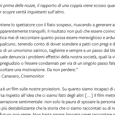
ni prima delle nozze, il rapporto di una coppia viene scosso qu
 scopre verità inquietanti sull'altro.
ntiene lo spettatore con il fiato sospeso, riuscendo a generare a
parentemente tranquilli; il risultato non può che essere coinvo
ica mai di raccontare quanto possa essere meraviglioso e ardu
qualcuno, tenendo conto di dover scendere a patti con pregi e dif
cco di un umorismo satirico, tagliente e sempre a un passo dal b
quale denuncia i problemi effettivi della nostra società, quali la vi
l pregiudizio o l’essere condannati per via di un singolo passo fal
coltare una motivazione. Da non perdere.”
o Canavaro,
Cinemonitor
ma
è un film sulle nostre proiezioni. Su quanto siamo incapaci di
rsa rispetto all'idea che ci siamo fatti degli altri [...] Il film mett
a narrazione sentimentale: non solo la paura di sposare la person
 più destabilizzante che la storia che ci siamo raccontati su di no
 futuro non regge. Non basta amare; bisogna saper raccontare 