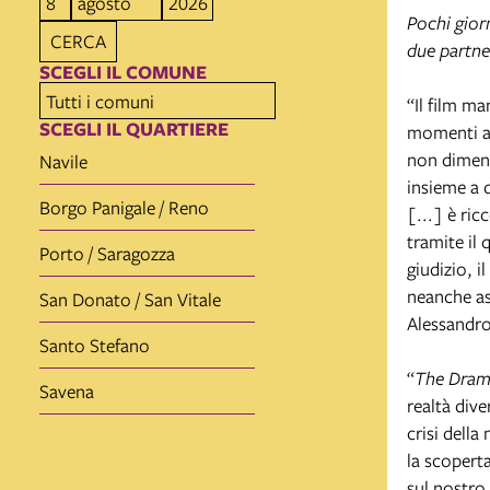
Pochi gior
CERCA
due partner
SCEGLI IL COMUNE
“Il film ma
SCEGLI IL QUARTIERE
momenti ap
non diment
Navile
insieme a 
Borgo Panigale / Reno
[...] è ri
tramite il 
Porto / Saragozza
giudizio, i
neanche as
San Donato / San Vitale
Alessandr
Santo Stefano
“
The Dra
Savena
realtà dive
crisi dell
la scoperta
sul nostro