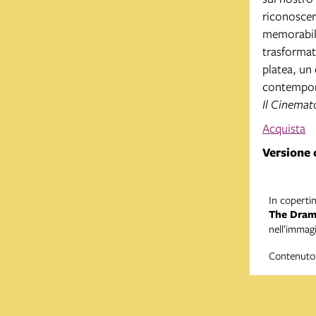
riconoscer
memorabile.
trasformat
platea, un
contempora
Il Cinemat
Acquista
Versione 
In copertin
The Dram
nell’immag
Contenuto 