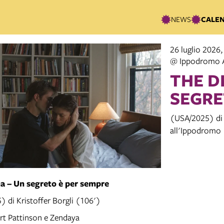
NEWS
CALE
26 luglio 2026,
@ Ippodromo 
THE D
SEGRE
(USA/2025) di K
all'Ippodromo
 – Un segreto è per sempre
 di Kristoffer Borgli (106')
t Pattinson e Zendaya