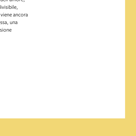
visibile,
a viene ancora
essa, una
ssione