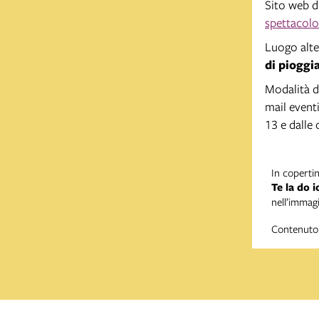
Sito web d
spettacolo
Luogo alte
di pioggia
Modalità d
mail
event
13 e dalle 
In copertin
Te la do i
nell’immag
Contenuto 