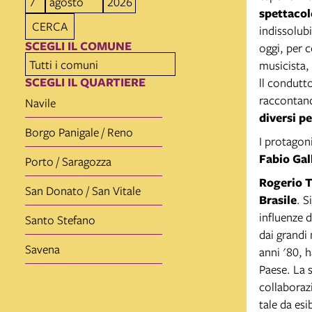
spettacol
CERCA
indissolubi
SCEGLI IL COMUNE
oggi, per 
musicista,
SCEGLI IL QUARTIERE
ll condutt
racconta
Navile
diversi p
Borgo Panigale / Reno
I protagon
Fabio Gal
Porto / Saragozza
Rogerio 
San Donato / San Vitale
Brasile
. S
influenze d
Santo Stefano
dai grandi
Savena
anni '80, 
Paese. La 
collaboraz
tale da esi