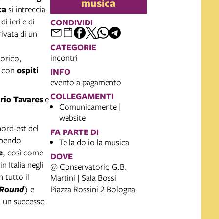
musica
ca
si intreccia
i ieri e di
CONDIVIDI
rivata di un
CATEGORIE
incontri
torico,
con
ospiti
INFO
evento a pagamento
COLLEGAMENTI
rio Tavares
e
Comunicamente |
website
nord-est del
FA PARTE DI
subendo
Te la do io la musica
e
, così come
DOVE
 in Italia negli
@ Conservatorio G.B.
n tutto il
Martini | Sala Bossi
Round
) e
Piazza Rossini 2 Bologna
do un successo