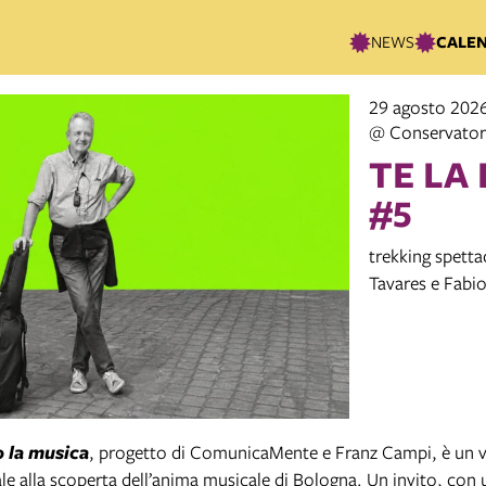
NEWS
CALE
29 agosto 2026
@ Conservatori
TE LA
#5
trekking spett
Tavares e Fabio
o la musica
, progetto di ComunicaMente e Franz Campi, è un v
ale alla scoperta dell’anima musicale di Bologna. Un invito, con