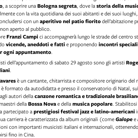
o
, a scoprire una
Bologna segreta
, dove la
storia della musi
lmente con la vita quotidiana dei suoi abitanti e dei suoi luoghi, d
concludersi con un
aperitivo nel patio fiorito
dell’abitazione p
 non aperto al pubblico.
ore
Franzi Campi
ci accompagnerà lungo le strade del centro s
ndo
vicende, aneddoti e fatti
e proponendo
incontri speciali
er ogni appuntamento
.
isti dell’appuntamento di sabato 29 agosto sono gli artisti
Roge
liani
.
Tavares
è un cantante, chitarrista e compositore originario del 
i è formato da autodidatta e presso il conservatorio di Natal, 
agli autori della
canzone romantica e tradizionale brasilian
 maestri della
Bossa Nova
e della
musica popolare
. Stabilitosi
ha partecipato a
prestigiosi festival jazz e latino-americani
i
sua carriera è caratterizzata da album originali (come
Galope
e
ioni con importanti musicisti italiani e internazionali, ottenen
birsi fino in Cina.