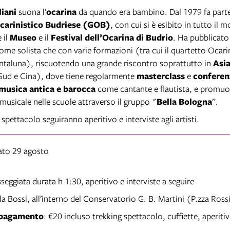
liani
suona l’
ocarina
da quando era bambino. Dal 1979 fa parte
carinistico Budriese (GOB)
, con cui si è esibito in tutto il 
 il
Museo
e il
Festival dell’Ocarina di Budrio
. Ha pubblicato
 come solista che con varie formazioni (tra cui il quartetto Ocari
taluna), riscuotendo una grande riscontro soprattutto in
Asi
Sud e Cina), dove tiene regolarmente
masterclass
e
conferen
musica antica e barocca
come cantante e flautista, e promuo
 musicale nelle scuole attraverso il gruppo "
Bella Bologna
”.
 spettacolo seguiranno aperitivo e interviste agli artisti.
ato 29 agosto
seggiata durata h 1:30, aperitivo e interviste a seguire
la Bossi, all’interno del Conservatorio G. B. Martini (P.zza Ross
 pagamento
: €20 incluso trekking spettacolo, cuffiette, aperiti