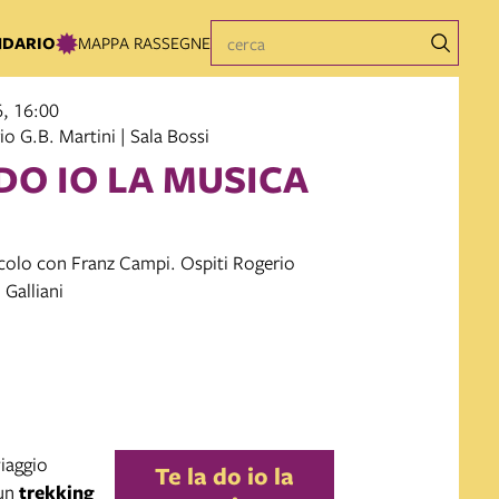
NDARIO
MAPPA RASSEGNE
, 16:00
o G.B. Martini | Sala Bossi
 DO IO LA MUSICA
acolo con Franz Campi. Ospiti Rogerio
 Galliani
iaggio
Te la do io la
 un
trekking