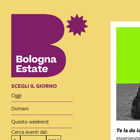
SCEGLI IL GIORNO
oggi
domani
questo weekend
Te la do i
Cerca eventi dal:
esperienzi