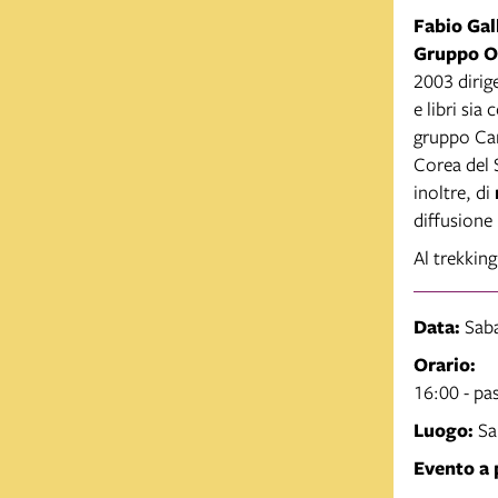
Fabio Gal
Gruppo O
2003 dirige
e libri sia
gruppo Can
Corea del 
inoltre, di
diffusione
Al trekking
Data:
Sab
Orario:
16:00 - pas
Luogo:
Sa
Evento a