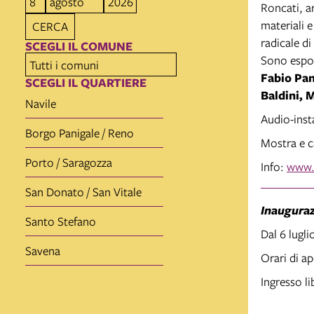
Roncati, ar
materiali 
CERCA
radicale d
SCEGLI IL COMUNE
Sono espo
Fabio Pan
SCEGLI IL QUARTIERE
Baldini, 
Navile
Audio-inst
Borgo Panigale / Reno
Mostra e c
Porto / Saragozza
Info:
www.q
San Donato / San Vitale
Inauguraz
Santo Stefano
Dal 6 lugli
Savena
Orari di ap
Ingresso l