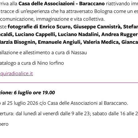
riva alla
Casa delle Associazioni - Baraccano
riattivando im
e tracce di un’esperienza che ha attraversato Bologna come un 
i comunicazione, immaginazione e vita collettiva.
ste
fotografie di Enrico Scuro, Giuseppe Cannistrà, Stefa
caldi, Luciano Cappelli, Luciano Nadalini, Andrea Ruggeri
Marzia Bisognin, Emanuele Angiuli, Valeria Medica, Giancar
allazione e allestimento a cura di Nassau
atalogo a cura di Nino Iorfino
uiradioalice.it
ione: 6 luglio ore 19.00
o al 25 luglio 2026 c/o Casa delle Associazioni al Baraccano.
ertura: dal lunedì al venerdì dalle 9 alle 23; sabato dalle 16 alle 
ibero