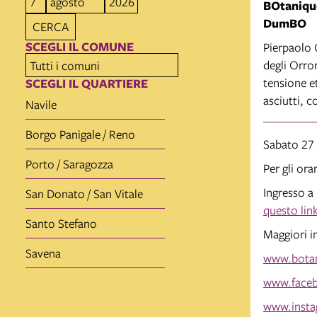
BOtanique
DumBO
CERCA
SCEGLI IL COMUNE
Pierpaolo 
degli Orro
tensione e
SCEGLI IL QUARTIERE
asciutti, 
Navile
Borgo Panigale / Reno
Sabato 27
Porto / Saragozza
Per gli ora
Ingresso a
San Donato / San Vitale
questo lin
Santo Stefano
Maggiori i
Savena
www.botan
www.faceb
www.insta