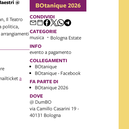
Maestri @
BOtanique 2026
CONDIVIDI
n, Il Teatro
 politica,
CATEGORIE
e arrangiamenti
musica
Bologna Estate
INFO
evento a pagamento
COLLEGAMENTI
BOtanique
ore
BOtanique - Facebook
mailticket
a
FA PARTE DI
BOtanique 2026
DOVE
@ DumBO
via Camillo Casarini 19 -
40131 Bologna