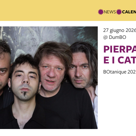
NEWS
CALE
27 giugno 202
@ DumBO
PIERP
E I CA
BOtanique 202