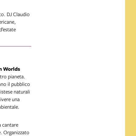
nto. DJ Claudio
ericane,
d’estate
en Worlds
stro pianeta.
o il pubblico
distese naturali
vivere una
mbientale.
a cantare
e. Organizzato