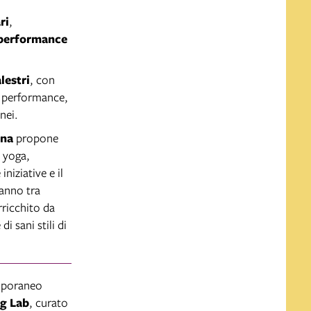
ri
,
performance
lestri
, con
, performance,
nei.
gna
propone
i yoga,
niziative e il
ranno tra
rricchito da
i sani stili di
mporaneo
ng Lab
, curato