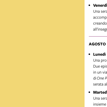
Venerdì
Una sera
accompag
creando 
all’inse
AGOSTO
Lunedì 
Una proi
Due epis
in un vi
di
One P
serata a
Martedì
Una sera
insieme 