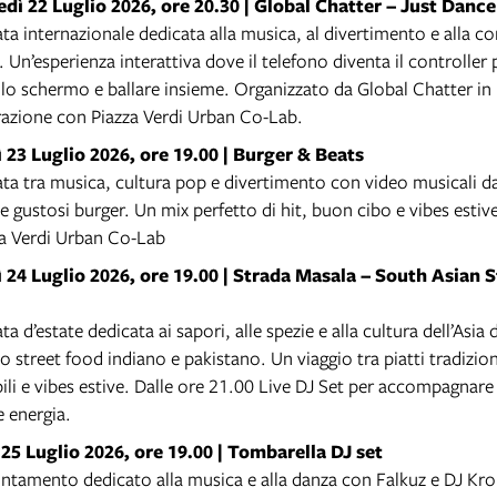
dì 22 Luglio 2026, ore 20.30 |
Global Chatter – Just Dance
ta internazionale dedicata alla musica, al divertimento e alla c
 Un’esperienza interattiva dove il telefono diventa il controller p
llo schermo e ballare insieme. Organizzato da Global Chatter in
razione con Piazza Verdi Urban Co-Lab.
 23 Luglio 2026, ore 19.00 |
Burger & Beats
ta tra musica, cultura pop e divertimento con video musicali d
e gustosi burger. Un mix perfetto di hit, buon cibo e vibes estiv
za Verdi Urban Co-Lab
 24 Luglio 2026, ore 19.00 |
Strada Masala – South Asian S
ta d’estate dedicata ai sapori, alle spezie e alla cultura dell’Asia
o street food indiano e pakistano. Un viaggio tra piatti tradizio
ibili e vibes estive. Dalle ore 21.00 Live DJ Set per accompagnare
e energia.
25 Luglio 2026, ore 19.00 |
Tombarella DJ set
ntamento dedicato alla musica e alla danza con Falkuz e DJ Kr