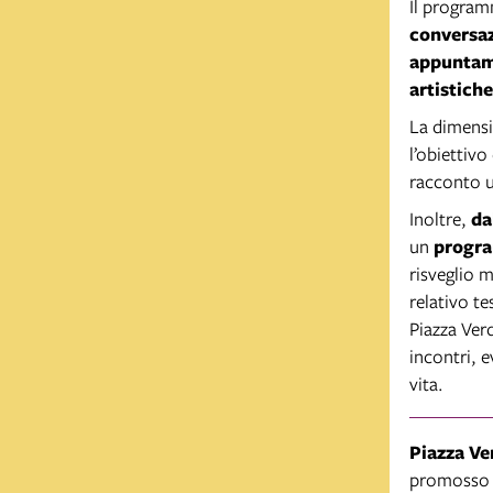
Il program
conversaz
appuntam
artistiche
La dimensi
l’obiettiv
racconto u
Inoltre,
da
un
progra
risveglio m
relativo t
Piazza Verd
incontri, e
vita.
Piazza Ve
promosso