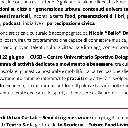
ma, in continua evoluzione, è guidato da alcune linee d'azione:
ioni su città e rigenerazione urbana
,
contenuti universita
enti musicali
, incontri a tema
food
,
presentazioni di libri
,
,
podcast
, iniziative di
partecipazione civica
.
one artistica e culturale è accompagnata da
Nicola “Ballo” Ba
o di costruire una programmazione capace di connettere musica
rbano, giovani talenti, cultura cittadina e linguaggi contempora
l 22 giugno
, il
CUSB – Centro Universitario Sportivo Bolo
mma di attività dedicate a movimento e benessere
, tra cu
uscolare, ginnastica posturale e mobilità. La partecipazione alle i
esseramento saranno interamente
gratuiti
e le attività si svolge
i e Scuderia, sia indoor che outdoor. Il palinsesto sarà inoltre a
venti e serate dedicati allo sport, al benessere e alla promozione d
rdi Urban Co-Lab – Semi di rigenerazione
è un progetto te
 da
Teatro S.r.l.
, gestore de
La Scuderia – Future Food Livi