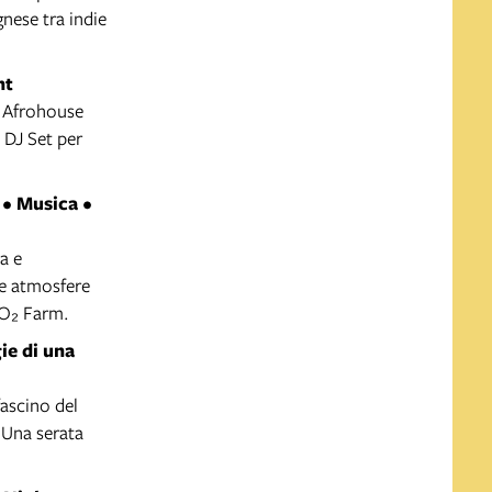
nese tra indie
ht
e Afrohouse
 DJ Set per
 • Musica •
a e
 e atmosfere
 O₂ Farm.
ie di una
fascino del
 Una serata