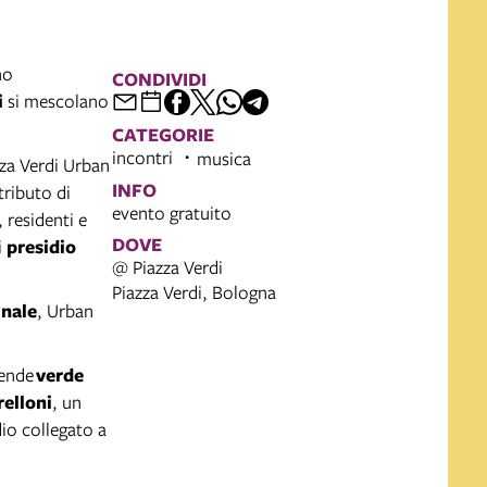
no
CONDIVIDI
i
si mescolano
CATEGORIE
incontri
musica
zza Verdi Urban
INFO
tributo di
evento gratuito
, residenti e
DOVE
i
presidio
@ Piazza Verdi
Piazza Verdi, Bologna
nale
, Urban
ende
verde
elloni
, un
io collegato a