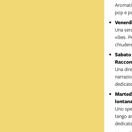
Aromatic
pop e p
Venerdì
Una sera
vibes. P
chiudere
Sabato 
Raccont
Una dire
narrazio
dedicat
Martedì
lontan
Uno spet
tango a
dedicata