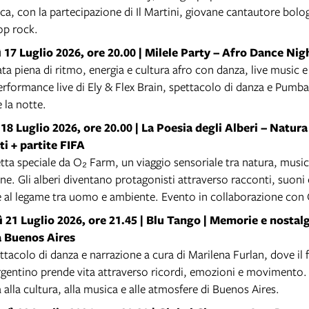
a, con la partecipazione di Il Martini, giovane cantautore bolog
op rock.
 17 Luglio 2026, ore 20.00 |
Milele Party – Afro Dance Nig
ta piena di ritmo, energia e cultura afro con danza, live music 
erformance live di Ely & Flex Brain, spettacolo di danza e Pumba
 la notte.
18 Luglio 2026, ore 20.00 |
La Poesia degli Alberi – Natura
i + partite FIFA
tta speciale da O₂ Farm, un viaggio sensoriale tra natura, music
ne. Gli alberi diventano protagonisti attraverso racconti, suoni
e al legame tra uomo e ambiente. Evento in collaborazione con
 21 Luglio 2026, ore 21.45 |
Blu Tango | Memorie e nostalg
a Buenos Aires
tacolo di danza e narrazione a cura di Marilena Furlan, dove il 
rgentino prende vita attraverso ricordi, emozioni e movimento.
 alla cultura, alla musica e alle atmosfere di Buenos Aires.