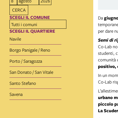
CERCA
SCEGLI IL COMUNE
Da
giugno
temporane
SCEGLI IL QUARTIERE
per dare nu
Navile
Semi di r
Co-Lab non
Borgo Panigale / Reno
studenti, c
comunità c
Porto / Saragozza
positivo,
San Donato / San Vitale
In un mome
Co-Lab ri
Santo Stefano
L’allestim
Savena
urbano m
piccolo p
La Scuder