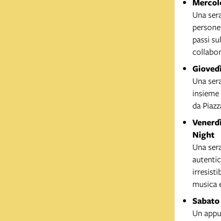
Mercole
Una sera
persone.
passi su
collabo
Giovedì
Una sera
insieme 
da Piaz
V
enerdì
Night
Una sera
autentic
irresist
musica 
Sabato 
Un appu