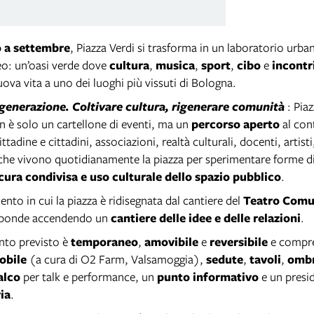
 a settembre
, Piazza Verdi si trasforma in un laboratorio urba
o: un’oasi verde dove
cultura
,
musica
,
sport
,
cibo
e
incontr
ova vita a uno dei luoghi più vissuti di Bologna.
igenerazione. Coltivare cultura, rigenerare comunità
: Pia
 è solo un cartellone di eventi, ma un
percorso aperto
al con
ittadine e cittadini, associazioni, realtà culturali, docenti, artisti
he vivono quotidianamente la piazza per sperimentare forme d
 cura condivisa e uso culturale dello spazio pubblico
.
nto in cui la piazza è ridisegnata dal cantiere del
Teatro Comu
sponde accendendo un
cantiere delle idee e delle relazioni
.
ento previsto è
temporaneo
,
amovibile
e
reversibile
e compr
obile
(a cura di O2 Farm, Valsamoggia),
sedute
,
tavoli
,
ombr
alco
per talk e performance, un
punto informativo
e un presid
ia
.