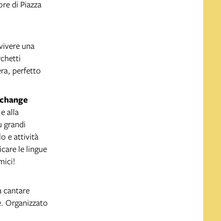
ore di Piazza
 vivere una
rchetti
ra, perfetto
xchange
e alla
ù grandi
o e attività
care le lingue
mici!
a cantare
e. Organizzato