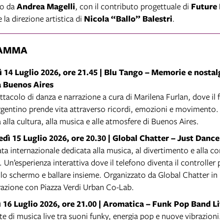
so da
Andrea Magelli
, con il contributo progettuale di
Future
 la direzione artistica di
Nicola “Ballo” Balestri
.
AMMA
 14 Luglio 2026, ore 21.45 |
Blu Tango – Memorie e nostalg
a Buenos Aires
tacolo di danza e narrazione a cura di Marilena Furlan, dove il 
rgentino prende vita attraverso ricordi, emozioni e movimento.
 alla cultura, alla musica e alle atmosfere di Buenos Aires.
dì 15 Luglio 2026, ore 20.30 |
Global Chatter – Just Dance
ta internazionale dedicata alla musica, al divertimento e alla c
 Un’esperienza interattiva dove il telefono diventa il controller p
llo schermo e ballare insieme. Organizzato da Global Chatter in
razione con Piazza Verdi Urban Co-Lab.
 16 Luglio 2026, ore 21.00 |
Aromatica – Funk Pop Band Li
e di musica live tra suoni funky, energia pop e nuove vibrazioni