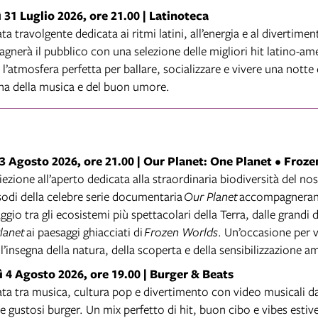
 31 Luglio 2026, ore 21.00 |
Latinoteca
ta travolgente dedicata ai ritmi latini, all’energia e al divertime
nerà il pubblico con una selezione delle migliori hit latino-am
l’atmosfera perfetta per ballare, socializzare e vivere una notte 
gna della musica e del buon umore.
3 Agosto 2026, ore 21.00 | Our Planet: One Planet • Froz
ezione all’aperto dedicata alla straordinaria biodiversità del no
odi della celebre serie documentaria
Our Planet
accompagnerann
aggio tra gli ecosistemi più spettacolari della Terra, dalle grandi 
lanet
ai paesaggi ghiacciati di
Frozen Worlds
. Un’occasione per 
ll’insegna della natura, della scoperta e della sensibilizzazione a
 4 Agosto 2026, ore 19.00 | Burger & Beats
ta tra musica, cultura pop e divertimento con video musicali d
e gustosi burger. Un mix perfetto di hit, buon cibo e vibes estiv