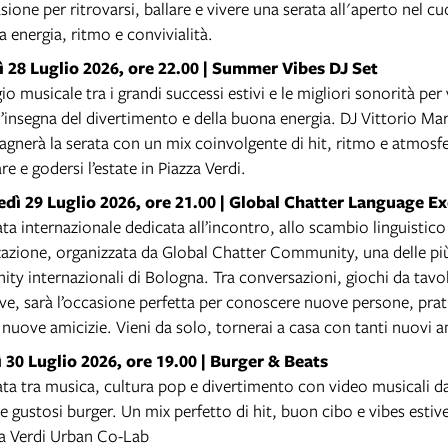
ione per ritrovarsi, ballare e vivere una serata all'aperto nel cu
ra energia, ritmo e convivialità.
 28 Luglio 2026, ore 22.00 |
Summer Vibes DJ Set
io musicale tra i grandi successi estivi e le migliori sonorità per
l’insegna del divertimento e della buona energia. DJ Vittorio Ma
nerà la serata con un mix coinvolgente di hit, ritmo e atmosfe
are e godersi l’estate in Piazza Verdi.
dì 29 Luglio 2026, ore 21.00 |
Global Chatter Language E
ta internazionale dedicata all’incontro, allo scambio linguistico 
zazione, organizzata da Global Chatter Community, una delle pi
y internazionali di Bologna. Tra conversazioni, giochi da tavol
ive, sarà l’occasione perfetta per conoscere nuove persone, prati
 nuove amicizie. Vieni da solo, tornerai a casa con tanti nuovi a
 30 Luglio 2026, ore 19.00 |
Burger & Beats
ta tra musica, cultura pop e divertimento con video musicali d
e gustosi burger. Un mix perfetto di hit, buon cibo e vibes estiv
za Verdi Urban Co-Lab