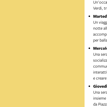
Un'occas
Verdi, t
Martedì
Un viagg
notte al
accompag
per ball
Mercole
Una sera
socializ
communit
interatt
e creare
Giovedì
Una sera
insieme 
da Piaz