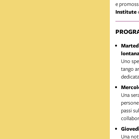
e promos
Institute
e
PROGR
Martedì
lontan
Uno spet
tango a
dedicata
Mercole
Una sera
persone.
passi su
collabo
Giovedì
Una nott