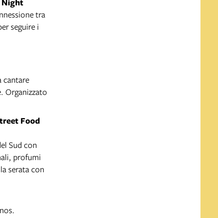
 Night
onnessione tra
er seguire i
a cantare
e. Organizzato
treet Food
 del Sud con
nali, profumi
 la serata con
onos.