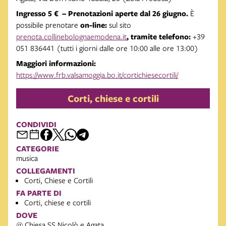
Ingresso 5 € – Prenotazioni aperte dal 26 giugno.
È
possibile prenotare
on-line:
sul sito
prenota.collinebolognaemodena.it
, tramite telefono:
+39
051 836441 (tutti i giorni dalle ore 10:00 alle ore 13:00)
Maggiori informazioni:
https://www.frb.valsamoggia.bo.it/cortichiesecortili/
Corti, chiese e cortili
CONDIVIDI
CATEGORIE
musica
COLLEGAMENTI
Corti, Chiese e Cortili
FA PARTE DI
Corti, chiese e cortili
DOVE
@ Chiesa SS Nicolò e Agata