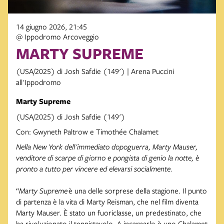
14 giugno 2026, 21:45
@ Ippodromo Arcoveggio
MARTY SUPREME
(USA/2025) di Josh Safdie (149') | Arena Puccini
all'Ippodromo
Marty Supreme
(USA/2025) di Josh Safdie (149')
Con: Gwyneth Paltrow e Timothée Chalamet
Nella New York dell'immediato dopoguerra, Marty Mauser,
venditore di scarpe di giorno e pongista di genio la notte, è
pronto a tutto per vincere ed elevarsi socialmente.
“
Marty Supreme
è una delle sorprese della stagione. Il punto
di partenza è la vita di Marty Reisman, che nel film diventa
Marty Mauser. È stato un fuoriclasse, un predestinato, che
ha rivoluzionato il tennistavolo. A incarnarlo è uno Chalamet