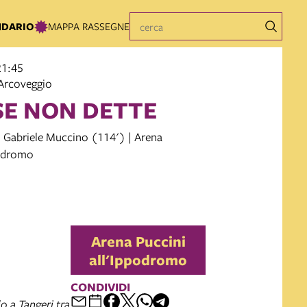
NDARIO
MAPPA RASSEGNE
21:45
Arcoveggio
SE NON DETTE
i Gabriele Muccino (114') | Arena
podromo
Arena Puccini
all'Ippodromo
CONDIVIDI
o a Tangeri tra