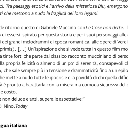
ci. Tra paesaggi esotici e l'arrivo della misteriosa Blu, emergono 
ti che mettono a nudo la fragilità dei loro legami.
de ritorno questo di Gabriele Muccino con
Le Cose non dette
. I
di essersi ispirato per questa storia e per i suoi personaggi alle
i dei grandi melodrammi di epoca romantica, alle opere di Verdi
 primis). [...] Un'ispirazione che si vede tutta in questo film mo
a tinte forti che parte dal classico racconto mucciniano di perso
lla propria felicità o almeno di un po' di serenità, consapevoli c
, che sale sempre più in tensione e drammaticità fino a un epilo
he mette a nudo tutte le ipocrisie e la pavidità di chi quella diffic
cità è pronto a barattarla con la misera ma comoda sicurezza del 
e costo.
 non delude e anzi, supera le aspettative.”
Di Nino,
Today
ngua italiana