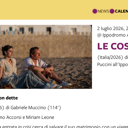
NEWS
CALE
2 luglio 2026, 
@ Ippodromo 
LE CO
(Italia/2026) d
Puccini all'Ip
on dette
26) di Gabriele Muccino (114')
no Accorsi e Miriam Leone
entrata in crisi cerca di salvare il suo matrimonio con un viaggi