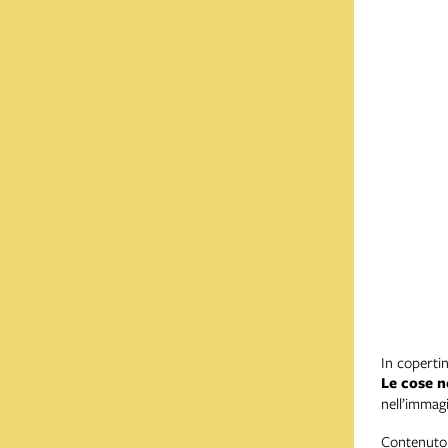
In copertin
Le cose n
nell’immag
Contenuto 