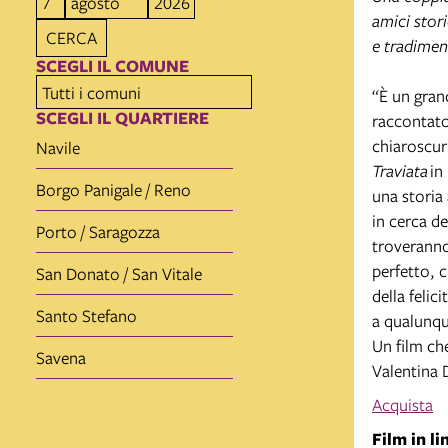
amici stori
CERCA
e tradimen
SCEGLI IL COMUNE
“È un gran
SCEGLI IL QUARTIERE
raccontato 
chiaroscur
Navile
Traviata
in
Borgo Panigale / Reno
una storia 
in cerca de
Porto / Saragozza
troveranno
perfetto, c
San Donato / San Vitale
della feli
Santo Stefano
a qualunqu
Un film che
Savena
Valentina 
Acquista
Film in li