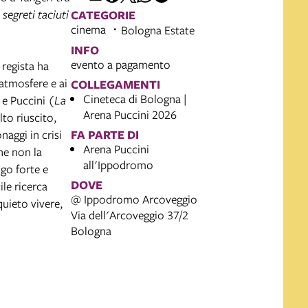
segreti taciuti
CATEGORIE
cinema
Bologna Estate
INFO
evento a pagamento
l regista ha
 atmosfere e ai
COLLEGAMENTI
Cineteca di Bologna |
 e Puccini (
La
Arena Puccini 2026
lto riuscito,
naggi in crisi
FA PARTE DI
Arena Puccini
he non la
all'Ippodromo
go forte e
DOVE
ile ricerca
@ Ippodromo Arcoveggio
quieto vivere,
Via dell'Arcoveggio 37/2
Bologna