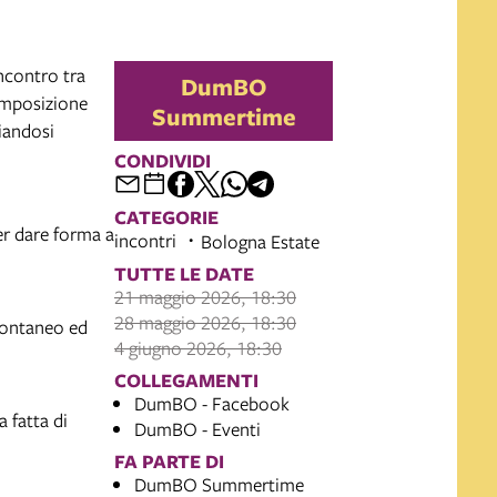
ncontro tra
DumBO
composizione
Summertime
iandosi
CONDIVIDI
CATEGORIE
er dare forma a
incontri
Bologna Estate
TUTTE LE DATE
21 maggio 2026, 18:30
28 maggio 2026, 18:30
spontaneo ed
4 giugno 2026, 18:30
COLLEGAMENTI
DumBO - Facebook
 fatta di
DumBO - Eventi
FA PARTE DI
DumBO Summertime