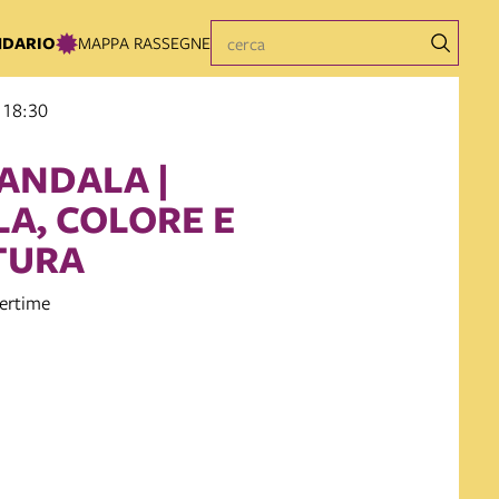
NDARIO
MAPPA RASSEGNE
 18:30
ANDALA |
LA, COLORE E
TURA
rtime