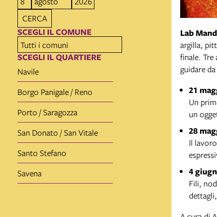
CERCA
SCEGLI IL COMUNE
Lab Mand
argilla, pi
SCEGLI IL QUARTIERE
finale. Tr
guidare da 
Navile
21 magg
Borgo Panigale / Reno
Un primo
Porto / Saragozza
un ogge
28 magg
San Donato / San Vitale
Il lavor
Santo Stefano
espressi
4 giugn
Savena
Fili, no
dettagli
A cura di 