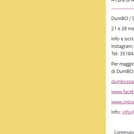
DumBO / S
21 e 28 ma
Info e iscri
Instagram
Tel: 3518
Per maggior
di DumBO
dumbospac
www.face
www.inst
Info:
info
Contenuto 