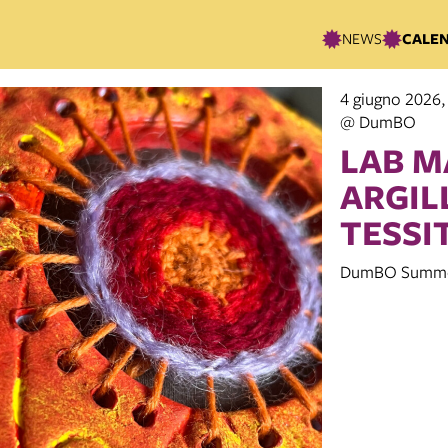
NEWS
CALE
4 giugno 2026,
@ DumBO
LAB M
ARGIL
TESSI
DumBO Summe