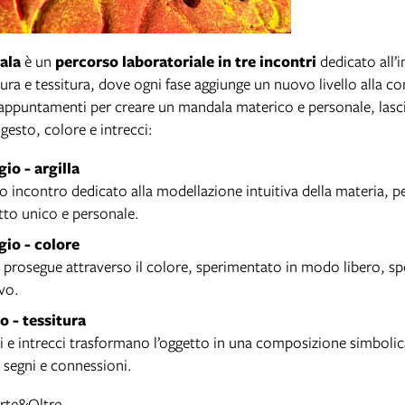
ala
è un
percorso laboratoriale in tre incontri
dedicato all’i
ttura e tessitura, dove ogni fase aggiunge un nuovo livello alla 
e appuntamenti per creare un mandala materico e personale, lasc
gesto, colore e intrecci:
io - argilla
 incontro dedicato alla modellazione intuitiva della materia, p
tto unico e personale.
io - colore
o prosegue attraverso il colore, sperimentato in modo libero, 
vo.
o - tessitura
di e intrecci trasformano l’oggetto in una composizione simbolica
, segni e connessioni.
Arte&Oltre