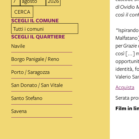
di
Ovidio 
CERCA
così il con
SCEGLI IL COMUNE
“Ispirando
SCEGLI IL QUARTIERE
Malfatano)
per
Grazie 
Navile
così
[...] 
Borgo Panigale / Reno
opportunit
identità, f
Porto / Saragozza
Valerio S
San Donato / San Vitale
Acquista
Serata pr
Santo Stefano
Film in li
Savena