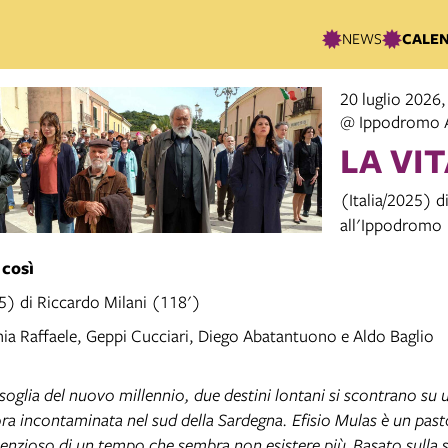
NEWS
CALE
20 luglio 2026,
@ Ippodromo 
LA VIT
(Italia/2025) d
all'Ippodromo
 così
25) di Riccardo Milani (118')
nia Raffaele, Geppi Cucciari, Diego Abatantuono e Aldo Baglio
soglia del nuovo millennio, due destini lontani si scontrano su u
ra incontaminata nel sud della Sardegna. Efisio Mulas è un pasto
lenzioso di un tempo che sembra non esistere più.
Basato sulla 