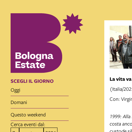
La vita va
SCEGLI IL GIORNO
(Italia/20
oggi
Con: Virgi
domani
questo weekend
1999: Alla 
costa anco
Cerca eventi dal:
custode si