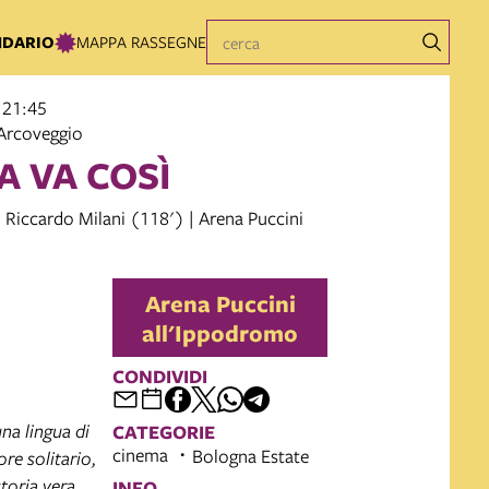
NDARIO
MAPPA RASSEGNE
 21:45
Arcoveggio
A VA COSÌ
i Riccardo Milani (118') | Arena Puccini
Arena Puccini
all'Ippodromo
CONDIVIDI
na lingua di
CATEGORIE
cinema
Bologna Estate
re solitario,
storia vera
INFO