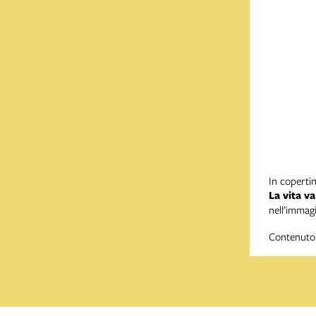
In copertin
La vita va
nell’immag
Contenuto 