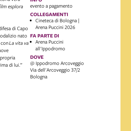
evento a pagamento
 film esplora
COLLEGAMENTI
Cineteca di Bologna |
Arena Puccini 2026
difesa di Capo
sodalizio nato
FA PARTE DI
Arena Puccini
a con
La vita va
all'Ippodromo
nuove
DOVE
 propria
@ Ippodromo Arcoveggio
ima di lui.”
Via dell'Arcoveggio 37/2
Bologna