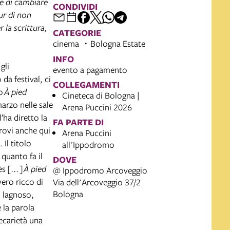
de di cambiare
CONDIVIDI
pur di non
 la scrittura,
CATEGORIE
cinema
Bologna Estate
INFO
gli
evento a pagamento
da festival, ci
COLLEGAMENTI
lo
À pied
Cineteca di Bologna |
marzo nelle sale
Arena Puccini 2026
’ha diretto la
FA PARTE DI
trovi anche qui
Arena Puccini
 Il titolo
all'Ippodromo
 quanto fa il
DOVE
ès
[...]
À pied
@ Ippodromo Arcoveggio
ero ricco di
Via dell'Arcoveggio 37/2
Bologna
 lagnoso,
 la parola
recarietà una