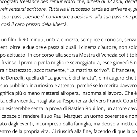
fotografo freelance ben remunerato che, all'età di 42 anni, deci
reinventarsi scrittore. Tuttavia il successo tarda ad arrivare e, 
 suoi passi, decide di continuare a dedicarsi alla sua passione per
osì il caro prezzo della libertà.
 un film di 90 minuti, un’ora e mezza, semplice e conciso, senza 
ti oltre le due ore e passa ai quali il cinema d’autore, non solo 
po abituato. In concorso alla scorsa Mostra di Venezia col tito
e lì vinse il premio per la migliore sceneggiatura, esce giovedì 5 
a ribattezzato, accortamente, “La mattina scrivo”. È francese, l
ie Donzelli, quella di “La guerra è dichiarata”, e mi auguro che 
n suo pubblico incuriosito e attento, perché se lo merita davvero.
ignifica più o meno mettersi all’opera, insomma al lavoro. Che è
a della vicenda, ritagliata sull’esperienza del vero Franck Court
n esisterebbe senza la prova di Bastien Bouillon, un attore davv
 capace di rendere il suo Paul Marquet un uomo coerente e non
ato dagli eventi, incompreso dalla famiglia, ma deciso a mettere
centro della propria vita. Ci riuscirà alla fine, facendo di quella p