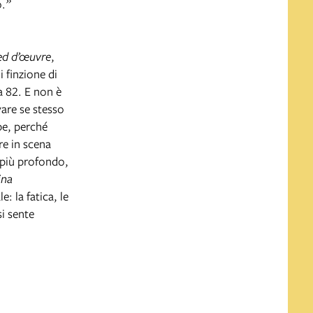
o.
”
ed d’œuvre
,
 finzione di
a 82. E non è
vare se stesso
pe, perché
re in scena
 più profondo,
ina
: la fatica, le
si sente