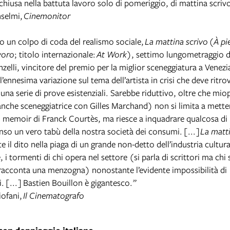
chiusa nella battuta lavoro solo di pomeriggio, di mattina scriv
selmi,
Cinemonitor
o un colpo di coda del realismo sociale,
La mattina scrivo
(
À pi
voro
; titolo internazionale:
At Work
), settimo lungometraggio di
zelli, vincitore del premio per la miglior sceneggiatura a Venezi
ennesima variazione sul tema dell’artista in crisi che deve ritro
una serie di prove esistenziali. Sarebbe riduttivo, oltre che mio
anche sceneggiatrice con Gilles Marchand) non si limita a mette
memoir di Franck Courtès, ma riesce a inquadrare qualcosa di
enso un vero tabù della nostra società dei consumi. [...]
La matt
 il dito nella piaga di un grande non-detto dell’industria culturale
 i tormenti di chi opera nel settore (si parla di scrittori ma chi 
 racconta una menzogna) nonostante l’evidente impossibilità di
. [...] Bastien Bouillon è gigantesco.
”
ofani,
Il Cinematografo