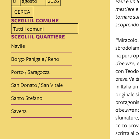
Paul è un 
mestiere e 
CERCA
tornare sui
SCEGLI IL COMUNE
scoprendo c
SCEGLI IL QUARTIERE
“
Miracolo:
Navile
sbrodolamen
ha purtrop
Borgo Panigale / Reno
d’oeuvre
, 
con Teodor
Porto / Saragozza
brava Valér
San Donato / San Vitale
in Italia u
originale s
Santo Stefano
protagonist
d’oeuvre
no
Savena
sfumature,
certo prov
scritta al 