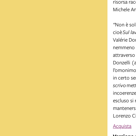
risorsa rac
Michele An
“
Non è sol
cioè
Sul la
Valérie Don
nemmeno l’
attraverso 
Donzelli (
l’omonimo 
in certo s
scrivo
mette
incoerenze,
escluso si
mantenersi
Lorenzo Ci
Acquista