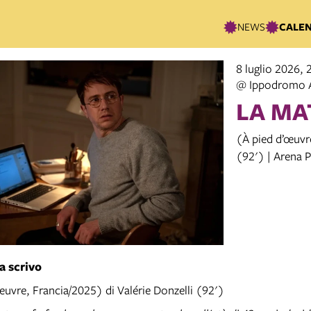
NEWS
CALE
8 luglio 2026, 
@ Ippodromo 
LA MA
(À pied d’œuvre
(92') | Arena 
a scrivo
œuvre, Francia/2025) di Valérie Donzelli (92')