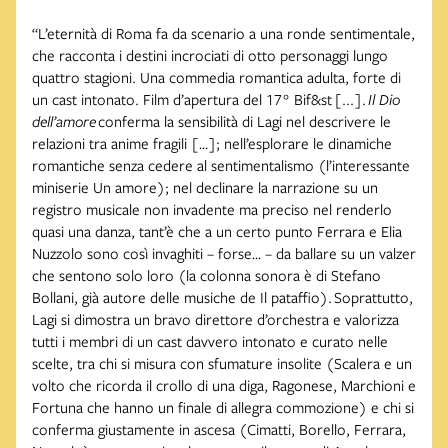
“L’eternità di Roma fa da scenario a una ronde sentimentale,
che racconta i destini incrociati di otto personaggi lungo
quattro stagioni. Una commedia romantica adulta, forte di
un cast intonato. Film d’apertura del 17° Bif&st [...].
Il Dio
dell’amore
conferma la sensibilità di Lagi nel descrivere le
relazioni tra anime fragili […]; nell’esplorare le dinamiche
romantiche senza cedere al sentimentalismo (l’interessante
miniserie Un amore); nel declinare la narrazione su un
registro musicale non invadente ma preciso nel renderlo
quasi una danza, tant’è che a un certo punto Ferrara e Elia
Nuzzolo sono così invaghiti – forse… – da ballare su un valzer
che sentono solo loro (la colonna sonora è di Stefano
Bollani, già autore delle musiche de Il pataffio). Soprattutto,
Lagi si dimostra un bravo direttore d’orchestra e valorizza
tutti i membri di un cast davvero intonato e curato nelle
scelte, tra chi si misura con sfumature insolite (Scalera e un
volto che ricorda il crollo di una diga, Ragonese, Marchioni e
Fortuna che hanno un finale di allegra commozione) e chi si
conferma giustamente in ascesa (Cimatti, Borello, Ferrara,