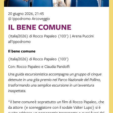
20 giugno 2026, 21:45
@ Ippodromo Arcoveggio
IL BENE COMUNE
(Italia/2026) di Rocco Papaleo (103') | Arena Puccini
all'Ippodromo
Il bene comune
(Italia/2026) di Rocco Papaleo (103')
Con: Rocco Papaleo e Claudia Pandolfi
Una guida escursionistica accompagna un gruppo di cinque
detenute in una gita premio nel Parco Nazionale del Pollino,
trasformando una semplice escursione in un'avventura
inaspettata.
“
Il bene comune
è soprattutto un film di Rocco Papaleo, che
da attore (e sceneggiatore con il sodale Valter Lupo) si è
cucito addosso un personaggio trasparente e quasi fuori dal