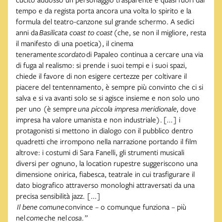
tempo e da regista porta ancora una volta lo spirito e la
formula del teatro-canzone sul grande schermo. A sedici
anni da
Basilicata coast to coast
(che, se non il migliore, resta
il manifesto di una poetica), il cinema
teneramente
scordato
di Papaleo continua a cercare una via
di fuga al realismo: si prende i suoi tempi e i suoi spazi,
chiede il favore di non esigere certezze per coltivare il
piacere del tentennamento, è sempre più convinto che ci si
salva e si va avanti solo se si agisce insieme e non solo uno
per uno (è sempre
una piccola impresa meridionale
, dove
impresa ha valore umanista e non industriale).
[...]
i
protagonisti si mettono in dialogo con il pubblico dentro
quadretti che irrompono nella narrazione portando il film
altrove: i costumi di Sara Fanelli, gli strumenti musicali
diversi per ognuno, la location rupestre suggeriscono una
dimensione onirica, fiabesca, teatrale in cui trasfigurare il
dato biografico attraverso monologhi attraversati da una
precisa sensibilità jazz. [...]
Il bene comune
convince – o comunque funziona – più
nel
come
che nel
cosa
. ”